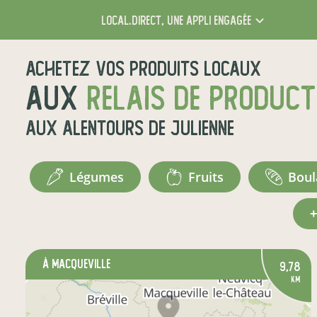
local.direct,
une appli engagée
Achetez vos produits locaux
aux
relais de produc
aux alentours de
Julienne
légumes
fruits
bou
à Macqueville
9,78
km