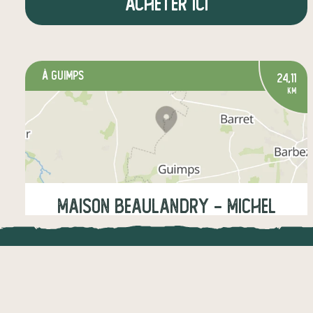
Acheter ici
à GUIMPS
24,11
km
Maison Beaulandry - Michel
BUREAU
LOCAL.DIRE
Vendredi
16:00-19:00
Samedi
10:00-12:00, 15:00-17:00
Vraiment loca