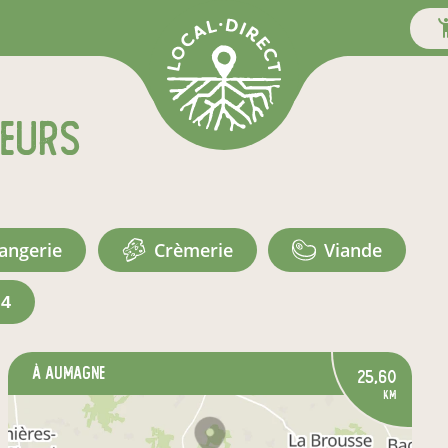
teurs
langerie
crèmerie
viande
+4
à Aumagne
25,60
km