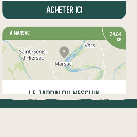
Acheter ici
à Marsac
24,84
km
LE jARDIN DU MESCLUN
UNE APPLI ENGAGÉE
CT
Lundi
18:00-19:00
l !
Une appli à prix libre