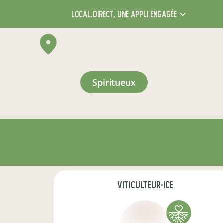
local.direct,
une appli engagée
spiritueux
viticulteur·ice