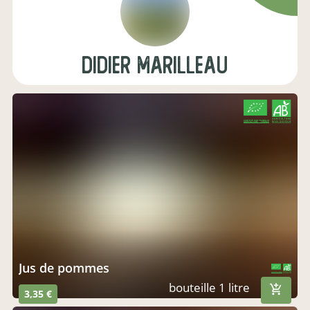
didier marilleau
CERTIFIÉ PAR FR-BIO-10
AGRICULTURE FRANCE
jus de pommes
CERTIFIÉ PAR FR-BIO-10
AGRICULTURE FRANCE
bouteille 1 litre
3,35 €