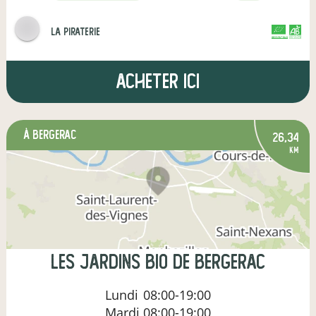
la piraterie
CERTIFIÉ PAR FR-BIO-01
AGRICULTURE FRANCE
Acheter ici
à Bergerac
26,34
km
les jardins bio de bergerac
Lundi
08:00-19:00
Mardi
08:00-19:00