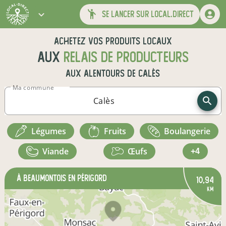
se lancer sur local.direct
Achetez vos produits locaux
aux
relais de producteurs
aux alentours de
Calès
Ma commune
légumes
fruits
boulangerie
viande
œufs
+4
à Beaumontois en Périgord
10,94
km