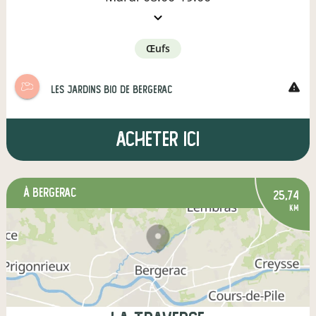
œufs
warning
les jardins bio de bergerac
Acheter ici
à Bergerac
25,74
km