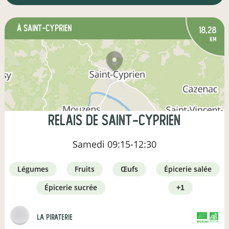
à Saint-Cyprien
18,28
km
Relais de Saint-Cyprien
Samedi
09:15-12:30
légumes
fruits
œufs
épicerie salée
épicerie sucrée
+1
la piraterie
CERTIFIÉ PAR FR-BIO-01
AGRICULTURE FRANCE