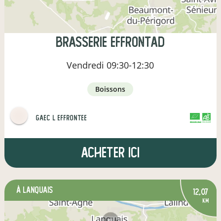
brasserie effrontad
Vendredi
09:30-12:30
boissons
gaec l effrontee
CERTIFIÉ PAR FR-BIO-01
AGRICULTURE FRANCE
Acheter ici
à Lanquais
12,07
km