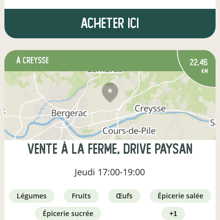
Acheter ici
à Creysse
22,46
km
Vente à la ferme, drive paysan
Jeudi
17:00-19:00
légumes
fruits
œufs
épicerie salée
épicerie sucrée
+1