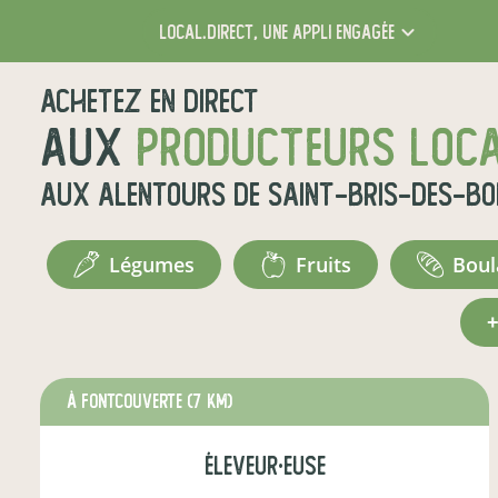
local.direct,
une appli engagée
Achetez en direct
aux
producteurs loc
aux alentours de
Saint-Bris-des-Bo
légumes
fruits
bou
à Fontcouverte
(7 km)
éleveur·euse