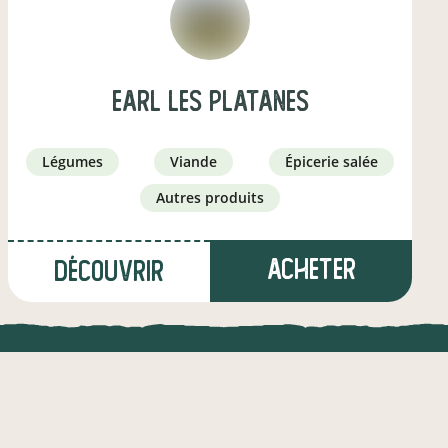
earl les platanes
légumes
viande
épicerie salée
autres produits
Acheter
Découvrir
à Taillebourg
(16,4 km)
UNE APPLI ENGAGÉE
CT
éleveur·euse d'ovins / caprins
l !
Une appli à prix libre