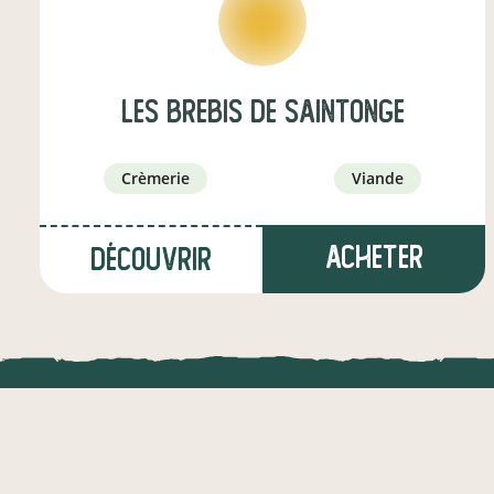
Les Brebis de Saintonge
crèmerie
viande
Acheter
Découvrir
à Nercillac
(15,8 km)
LOCAL.DIRE
producteur·ice
Vraiment loca