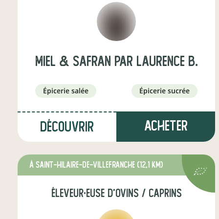
Miel & Safran par Laurence B.
épicerie salée
épicerie sucrée
Acheter
Découvrir
à Saint-Hilaire-de-Villefranche
(12,1 km)
éleveur·euse d'ovins / caprins