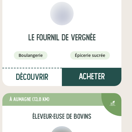
Le Fournil de Vergnée
boulangerie
épicerie sucrée
Acheter
Découvrir
à Aumagne
(13,8 km)
éleveur·euse de bovins