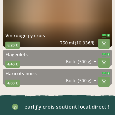
vin rouge j y crois
CERTIFIÉ PAR FR-BIO-10
AGRICULTURE FRANCE
750 ml (10.93€/l)
8,20 €
flageolets
CERTIFIÉ PAR FR-BIO-10
AGRICULTURE FRANCE
Boite (500 g)
4,40 €
haricots noirs
CERTIFIÉ PAR FR-BIO-10
AGRICULTURE FRANCE
Boite (500 g)
4,00 €
earl j'y crois
soutient
local.direct !