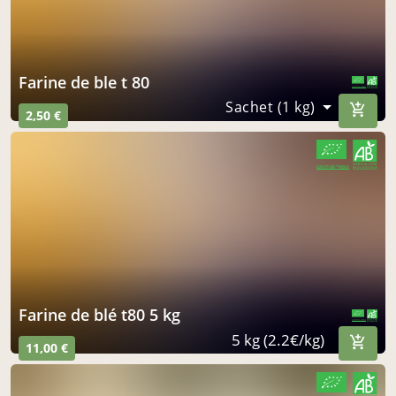
farine de ble t 80
CERTIFIÉ PAR FR-BIO-10
AGRICULTURE FRANCE
Sachet (1 kg)
2,50 €
CERTIFIÉ PAR FR-BIO-10
AGRICULTURE FRANCE
farine de blé t80 5 kg
CERTIFIÉ PAR FR-BIO-10
AGRICULTURE FRANCE
5 kg (2.2€/kg)
11,00 €