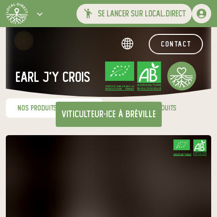
se lancer sur local.direct
contact
earl j'y crois
CERTIFIÉ PAR FR-BIO-10
AGRICULTURE FRANCE
nos produits du moment
nos autres produits
viticulteur·ice
à Bréville
Venez chercher votre panier
CERTIFIÉ PAR FR-BIO-10
AGRICULTURE FRANCE
au relais de producteurs de votre
choix
Biomagne à la ferme des Platanes
mardi à 17h30