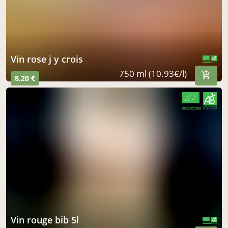
vin rose j y crois
CERTIFIÉ PAR FR-BIO-10
AGRICULTURE FRANCE
750 ml (10.93€/l)
8,20 €
CERTIFIÉ PAR FR-BIO-10
AGRICULTURE FRANCE
vin rouge bib 5l
CERTIFIÉ PAR FR-BIO-10
AGRICULTURE FRANCE