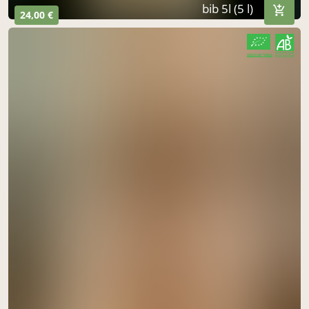
bib 5l (5 l)
24,00 €
CERTIFIÉ PAR FR-BIO-10
AGRICULTURE FRANCE