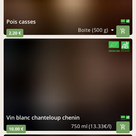
pois casses
CERTIFIÉ PAR FR-BIO-10
AGRICULTURE FRANCE
Boite (500 g)
2,20 €
CERTIFIÉ PAR FR-BIO-10
AGRICULTURE FRANCE
vin blanc chanteloup chenin
CERTIFIÉ PAR FR-BIO-10
AGRICULTURE FRANCE
750 ml (13.33€/l)
10,00 €