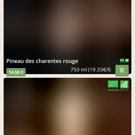
pineau des charentes rouge
CERTIFIÉ PAR FR-BIO-10
AGRICULTURE FRANCE
750 ml (19.33€/l)
14,50 €
CERTIFIÉ PAR FR-BIO-10
AGRICULTURE FRANCE