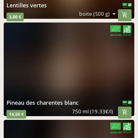
lentilles vertes
CERTIFIÉ PAR FR-BIO-10
AGRICULTURE FRANCE
boite (500 g)
3,00 €
CERTIFIÉ PAR FR-BIO-10
AGRICULTURE FRANCE
pineau des charentes blanc
CERTIFIÉ PAR FR-BIO-10
AGRICULTURE FRANCE
750 ml (19.33€/l)
14,50 €
CERTIFIÉ PAR FR-BIO-10
AGRICULTURE FRANCE