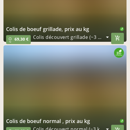
colis de boeuf grillade, prix au kg
Colis découvert grillade (~3 kg)
69,30 €
info_outline
~
colis de boeuf normal , prix au kg
Colis découvert normal (~3 kg)