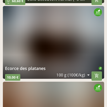
60,60 €
info_outline
~
ecorce des platanes
100 g (100€/kg)
10,00 €