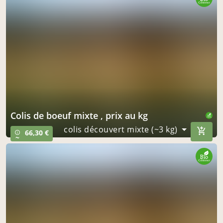
à Aumagne
le 15 septembre
acheter ici
colis de boeuf mixte , prix au kg
colis découvert mixte (~3 kg)
66,30 €
info_outline
~