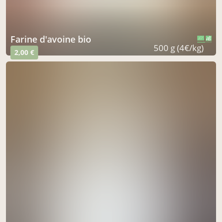
Farine d'avoine bio
CERTIFIÉ PAR FR-BIO-09
AGRICULTURE FRANCE
500 g (4€/kg)
2,00 €