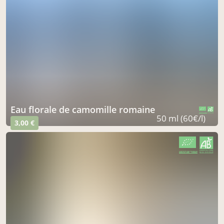
Eau florale de camomille romaine
CERTIFIÉ PAR FR-BIO-09
AGRICULTURE FRANCE
50 ml (60€/l)
3,00 €
CERTIFIÉ PAR FR-BIO-09
AGRICULTURE FRANCE