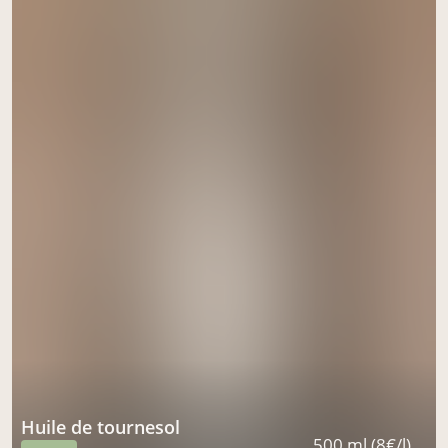
Huile de tournesol
500 ml (8€/l)