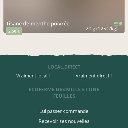
Tisane de menthe poivrée
CERTIFIÉ PAR FR-BIO-09
AGRICULTURE FRANCE
20 g (125€/kg)
2,50 €
LOCAL.DIRECT
Vraiment local !
Vraiment direct !
ECOFERME DES MILLE ET UNE
FEUILLES
Lui passer commande
Recevoir ses nouvelles