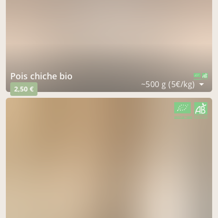
pois chiche bio
CERTIFIÉ PAR FR-BIO-09
AGRICULTURE FRANCE
~500 g (5€/kg)
2,50 €
CERTIFIÉ PAR FR-BIO-09
AGRICULTURE FRANCE