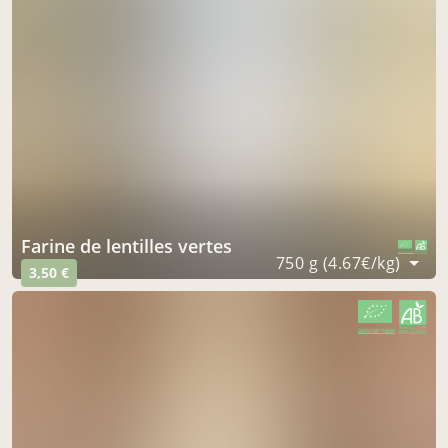
farine de lentilles vertes
CERTIFIÉ PAR FR-BIO-09
AGRICULTURE FRANCE
750 g (4.67€/kg)
3,50 €
CERTIFIÉ PAR FR-BIO-09
AGRICULTURE FRANCE