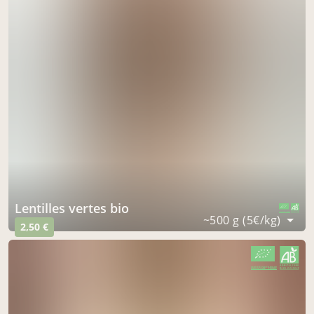
lentilles vertes bio
CERTIFIÉ PAR FR-BIO-09
AGRICULTURE FRANCE
~500 g (5€/kg)
2,50 €
CERTIFIÉ PAR FR-BIO-09
AGRICULTURE FRANCE