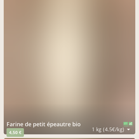
Farine de petit épeautre bio
CERTIFIÉ PAR FR-BIO-09
AGRICULTURE FRANCE
1 kg (4.5€/kg)
4,50 €