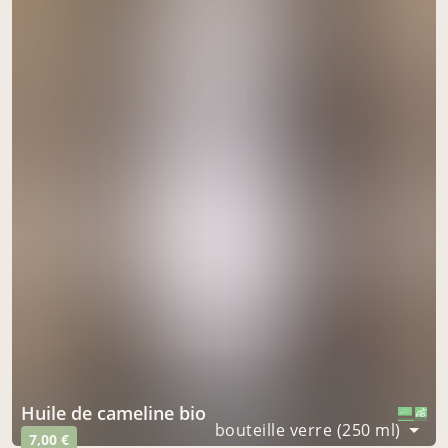
Huile de cameline bio
CERTIFIÉ PAR FR-BIO-09
AGRICULTURE FRANCE
bouteille verre (250 ml)
7,00 €