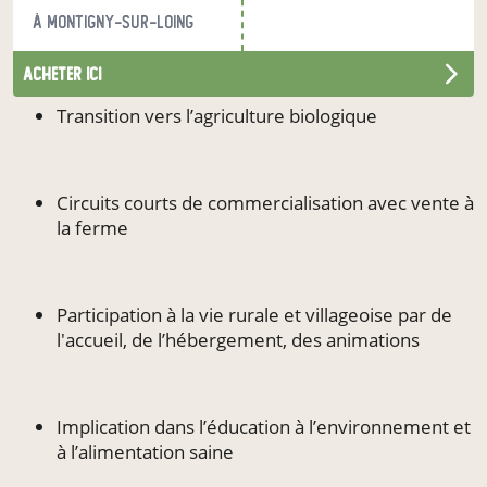
L’ECOFERME DES MILLE ET UNE FEUILLES S’INSCRIT
à Montigny-sur-Loing
DANS CETTE TRADITION TOUT EN S’ADAPTANT AUX
BESOINS DE NOTRE TEMPS:
acheter ici
Transition vers l’agriculture biologique
Circuits courts de commercialisation avec vente à
la ferme
Participation à la vie rurale et villageoise par de
l'accueil, de l’hébergement, des animations
Implication dans l’éducation à l’environnement et
à l’alimentation saine