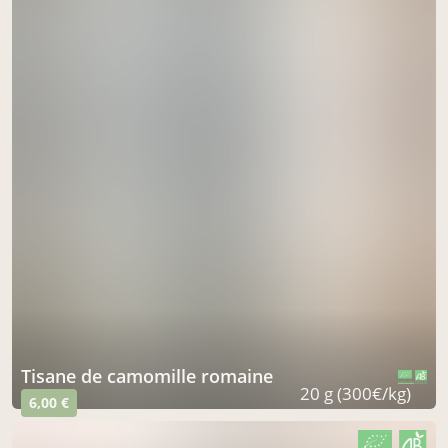
Tisane de camomille romaine
CERTIFIÉ PAR FR-BIO-09
AGRICULTURE FRANCE
20 g (300€/kg)
6,00 €