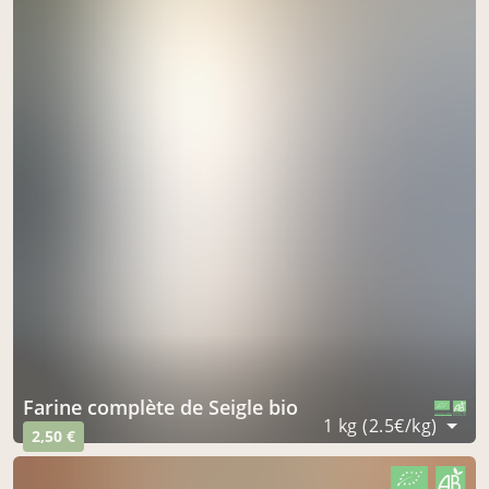
Farine complète de Seigle bio
CERTIFIÉ PAR FR-BIO-09
AGRICULTURE FRANCE
1 kg (2.5€/kg)
2,50 €