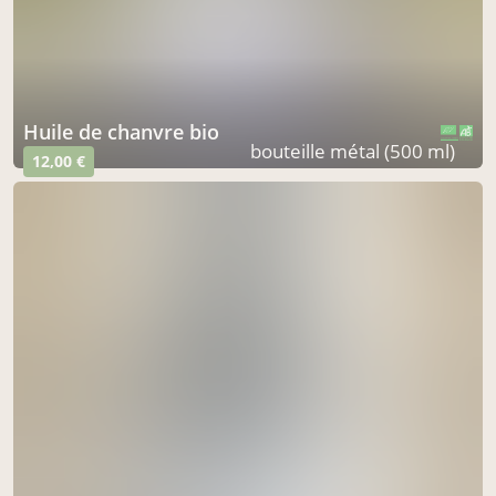
Huile de chanvre bio
CERTIFIÉ PAR FR-BIO-09
AGRICULTURE FRANCE
bouteille métal (500 ml)
12,00 €