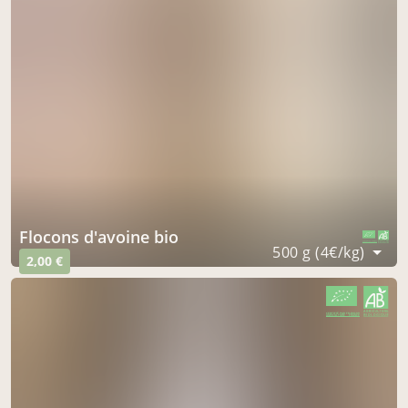
Flocons d'avoine bio
CERTIFIÉ PAR FR-BIO-09
AGRICULTURE FRANCE
500 g (4€/kg)
2,00 €
CERTIFIÉ PAR FR-BIO-09
AGRICULTURE FRANCE