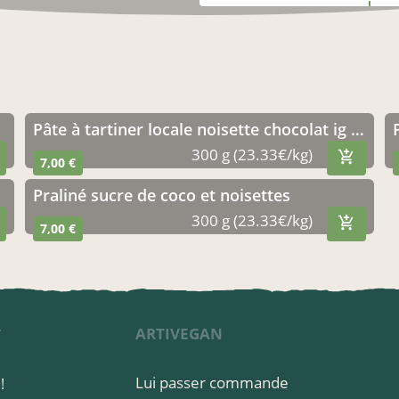
Pâte à tartiner locale noisette chocolat ig bas
300 g (23.33€/kg)
7,00 €
Praliné sucre de coco et noisettes
300 g (23.33€/kg)
7,00 €
ARTIVEGAN
T
Lui passer commande
!