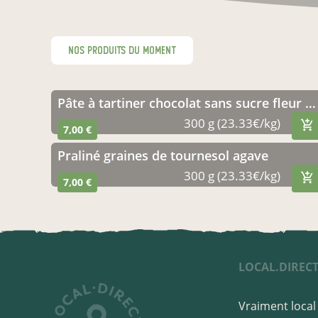
nos produits du moment
Pâte à tartiner chocolat sans sucre fleur de sel
300 g (23.33€/kg)
7,00 €
Praliné graines de tournesol agave
300 g (23.33€/kg)
7,00 €
LOCAL.DIREC
Vraiment local 