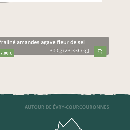
Praliné amandes agave fleur de sel
300 g (23.33€/kg)
7,00 €
AUTOUR DE ÉVRY-COURCOURONNES