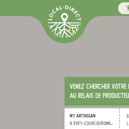
Venez chercher votre 
au relais de producte
my artivegan
l
à Évry-Courcouronnes
l