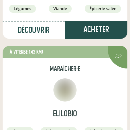
légumes
viande
épicerie salée
Acheter
Découvrir
à Viterbe
(43 km)
maraîcher·e
Elilobio