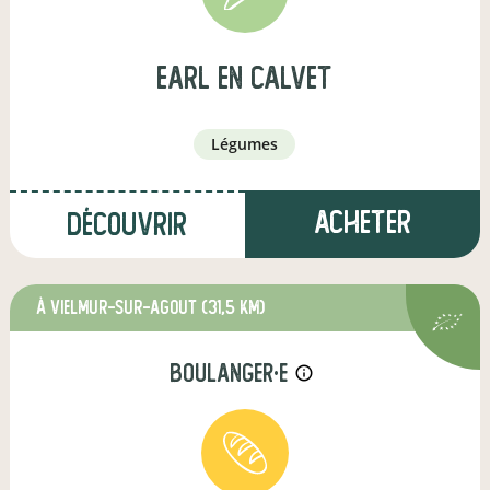
earl en calvet
légumes
Acheter
Découvrir
à Vielmur-sur-Agout
(31,5 km)
boulanger·e
info_outline