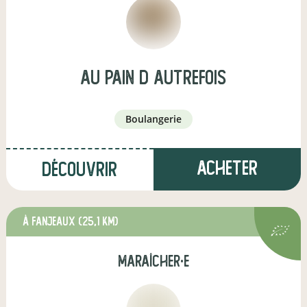
Au pain d autrefois
boulangerie
Acheter
Découvrir
à Fanjeaux
(25,1 km)
maraîcher·e