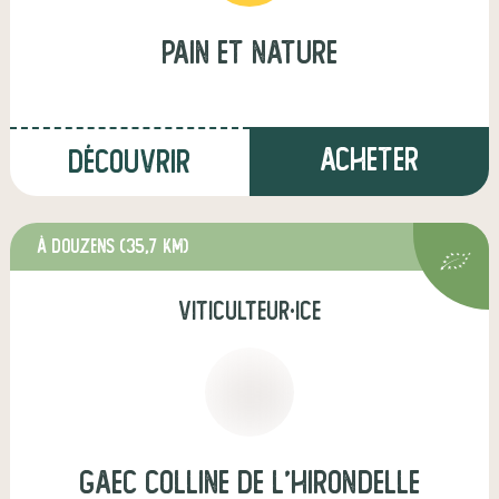
Pain et nature
Acheter
Découvrir
à Douzens
(35,7 km)
viticulteur·ice
GAEC Colline de l'hirondelle