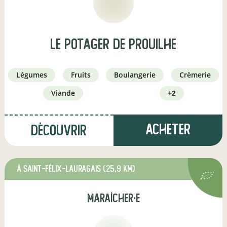
Le Potager de Prouilhe
légumes
fruits
boulangerie
crèmerie
viande
+2
Acheter
Découvrir
à Saint-Félix-Lauragais
(25,9 km)
maraîcher·e