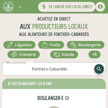
se lancer sur local.direct
Achetez en direct
aux
producteurs locaux
aux alentours de
Fontiers-Cabardès
légumes
fruits
boulangerie
crèmerie
viande
+5
Ma commune
à Castelnaudary
(21,8 km)
boulanger·e
info_outline