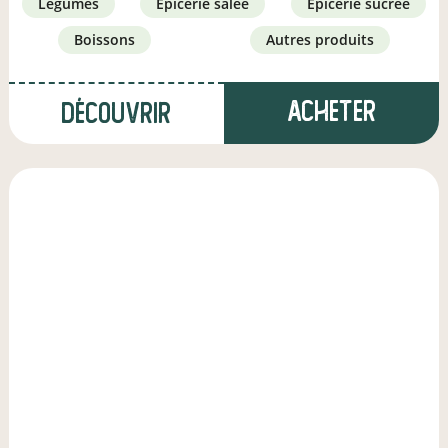
légumes
épicerie salée
épicerie sucrée
boissons
autres produits
Acheter
Découvrir