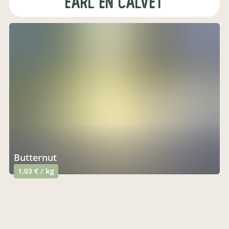
earl en calvet
butternut
1,03 € / kg