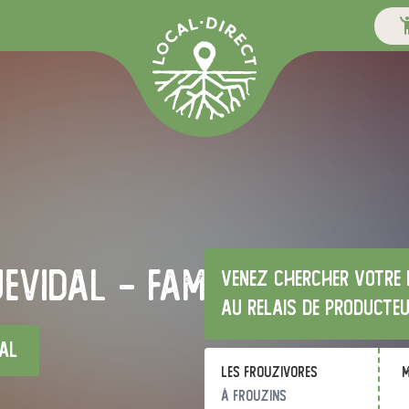
evidal - famille magni
Venez chercher votre 
au relais de producte
al
Les Frouzivores
m
à Frouzins