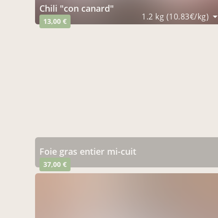
chili "con canard"
1.2 kg (10.83€/kg)
13,00 €
foie gras entier mi-cuit
37,00 €