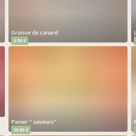
graisse de canard
3,50 €
panier " saveurs"
39,00 €