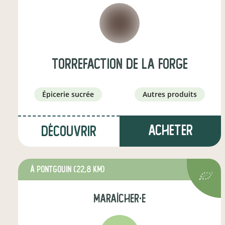
torrefaction de la forge
épicerie sucrée
autres produits
Acheter
Découvrir
à Pontgouin
(22,8 km)
maraîcher·e