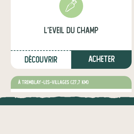
l'Eveil du champ
Acheter
Découvrir
à Tremblay-les-Villages
(27,7 km)
producteur·ice
LOCAL.DIRE
Vraiment loca