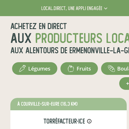
local.direct,
une appli engagée
Achetez en direct
aux
producteurs loc
aux alentours de
Ermenonville-la-
légumes
fruits
bou
à COURVILLE-SUR-EURE
(16,3 km)
torréfacteur·ice
info_outline