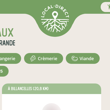
aux
Grande
langerie
crèmerie
viande
+5
à BILLANCELLES
(20,8 km)