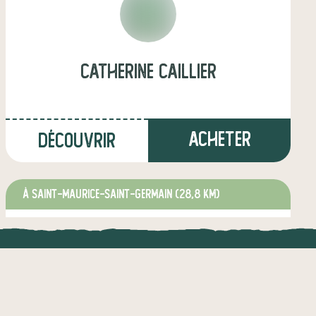
catherine caillier
Acheter
Découvrir
à SAINT-MAURICE-SAINT-GERMAIN
(28,8 km)
producteur·ice
UNE APPLI ENGAGÉE
CT
l !
Une appli à prix libre