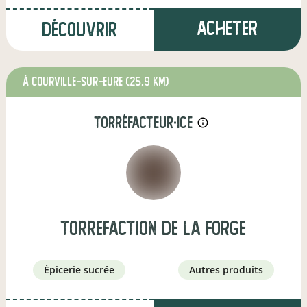
Acheter
Découvrir
à COURVILLE-SUR-EURE
(25,9 km)
torréfacteur·ice
info_outline
torrefaction de la forge
épicerie sucrée
autres produits