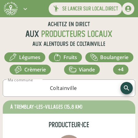
se lancer sur local.direct
Achetez en direct
aux
producteurs locaux
aux alentours de
Coltainville
légumes
fruits
boulangerie
crèmerie
viande
+4
Ma commune
à Tremblay-les-Villages
(15,8 km)
producteur·ice