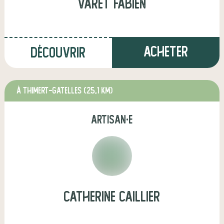
Varet Fabien
Acheter
Découvrir
à THIMERT-GATELLES
(25,1 km)
artisan·e
catherine caillier