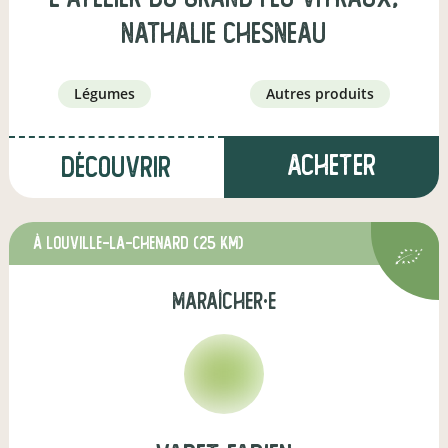
Nathalie Chesneau
légumes
autres produits
Acheter
Découvrir
à Louville-la-Chenard
(25 km)
maraîcher·e