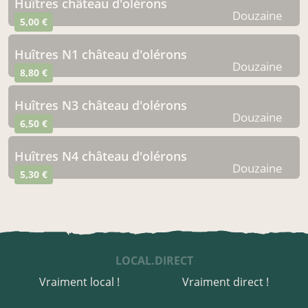
Huîtres château d'olérons
Douzaine
5,00 €
Huîtres N1 château d'olérons
Douzaine
8,80 €
Huîtres N3 château d'olérons
Douzaine
6,50 €
Huîtres N4 château d'olérons
Douzaine
5,30 €
LOCAL.DIRECT
Vraiment local !
Vraiment direct !