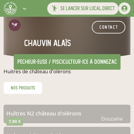
se lancer sur local.direct
contact
Chauvin alaïs
pêcheur·euse / pisciculteur·ice
à Donnezac
Huitres de château d'olérons
nos produits
Huîtres N2 château d'olérons
Douzaine
7,80 €