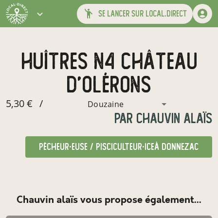
se lancer sur local.direct
Huîtres N4 château
d'olérons
5,30 €
/
Douzaine
par
Chauvin alaïs
pêcheur·euse / pisciculteur·ice
à Donnezac
Chauvin alaïs vous propose également...