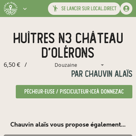
se lancer sur local.direct
Huîtres N3 château
d'olérons
6,50 €
/
Douzaine
par
Chauvin alaïs
pêcheur·euse / pisciculteur·ice
à Donnezac
Chauvin alaïs vous propose également...