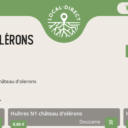
olérons
hâteau d'olerons
.
Huîtres N1 château d'olérons
Douzaine
8,80 €