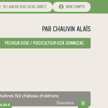
se lancer sur local.direct
mon compte
par
Chauvin alaïs
pêcheur·euse / pisciculteur·ice
à Donnezac
Huîtres N3 château d'olérons
Douzaine
6,50 €