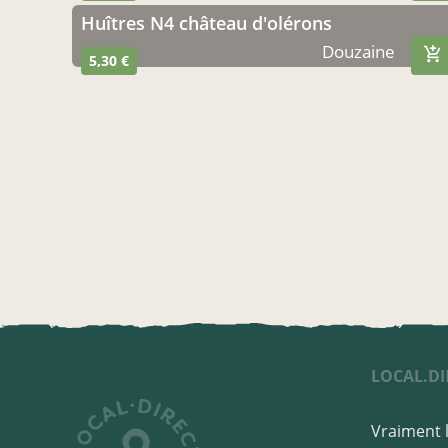
Huîtres N4 château d'olérons
Douzaine
5,30 €
LOCAL.DI
Vraiment l