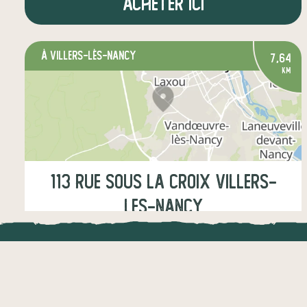
Acheter ici
à Villers-lès-Nancy
7,64
km
113 Rue Sous la Croix Villers-
les-Nancy
Jeudi
17:30-18:00
LOCAL.DIRE
légumes
fruits
œufs
épicerie salée
Vraiment loca