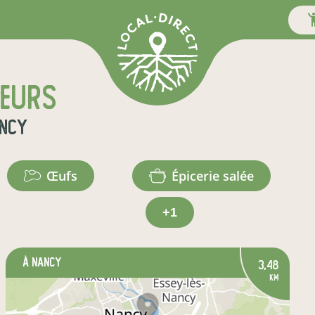
teurs
ancy
œufs
épicerie salée
+1
à Nancy
3,48
km