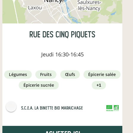
rue des cinq piquets
Jeudi
16:30-16:45
légumes
fruits
œufs
épicerie salée
épicerie sucrée
+1
s.c.e.a. la binette bio maraichage
CERTIFIÉ PAR FR-BIO-01
AGRICULTURE FRANCE