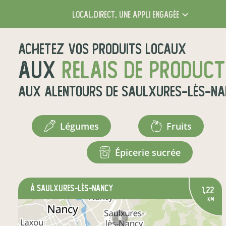
local.direct,
une appli engagée
Achetez vos produits locaux
aux
relais de produc
aux alentours de
Saulxures-lès-N
légumes
fruits
épicerie sucrée
à Saulxures-lès-Nancy
1,22
km