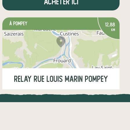
Acheter ici
à Pompey
12,88
km
Relay Rue Louis Marin Pompey
Jeudi
15:30-15:45
UNE APPLI ENGAGÉE
CT
légumes
fruits
œufs
épicerie salée
l !
Une appli à prix libre
épicerie sucrée
+1