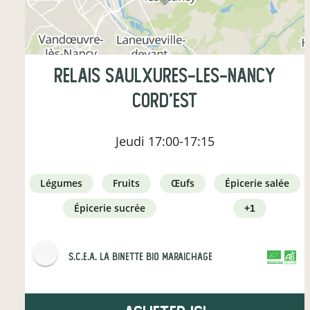
Relais Saulxures-les-Nancy
Cord'Est
Jeudi
17:00-17:15
légumes
fruits
œufs
épicerie salée
épicerie sucrée
+1
s.c.e.a. la binette bio maraichage
CERTIFIÉ PAR FR-BIO-01
AGRICULTURE FRANCE