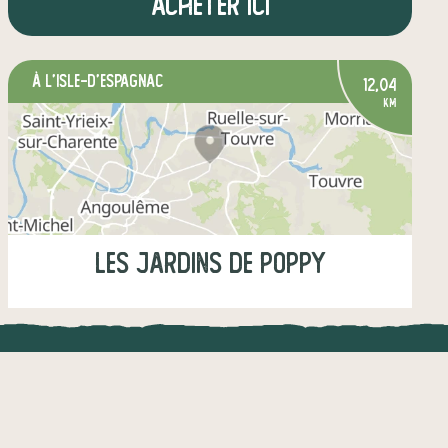
Acheter ici
à L'Isle-d'Espagnac
12,04
km
Les Jardins de Poppy
Mardi
17:30-18:30
Mercredi
17:30-18:30
UNE APPLI ENGAGÉE
CT
légumes
boulangerie
épicerie salée
l !
Une appli à prix libre
artisanat
autres produits