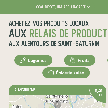
local.direct,
une appli engagée
Achetez vos produits locaux
aux
relais de produc
aux alentours de
Saint-Saturnin
légumes
fruits
épicerie salée
à Angoulême
6,46
km