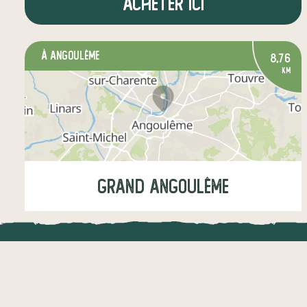
Acheter ici
à Angoulême
8,76
km
Grand Angoulême
Jeudi
12:15-12:30
LOCAL.DIRE
légumes
fruits
crèmerie
Vraiment loca
épicerie salée
boissons