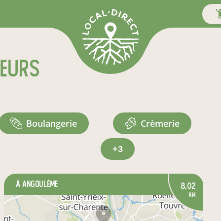
teurs
boulangerie
crèmerie
+3
à Angoulême
8,02
km