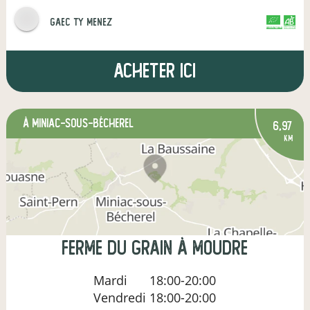
gaec ty menez
CERTIFIÉ PAR FR-BIO-13
AGRICULTURE FRANCE
Acheter ici
à Miniac-sous-Bécherel
6,97
km
Ferme du Grain à Moudre
Mardi
18:00-20:00
Vendredi
18:00-20:00