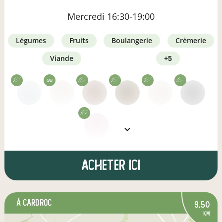
Mercredi
16:30-19:00
légumes
fruits
boulangerie
crèmerie
viande
+5
CAB
Acheter ici
à Cardroc
9,50
km