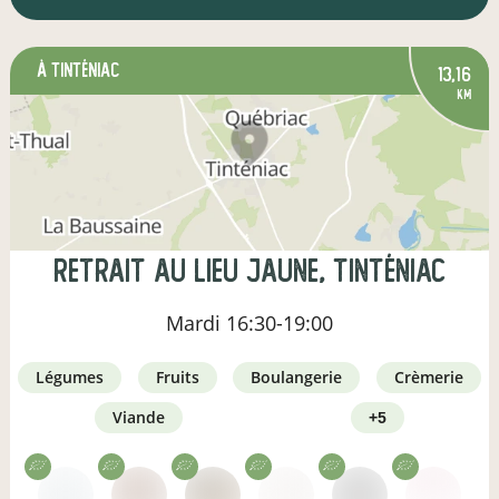
à Tinténiac
13,16
km
Retrait au Lieu Jaune, Tinténiac
Mardi
16:30-19:00
légumes
fruits
boulangerie
crèmerie
viande
+5