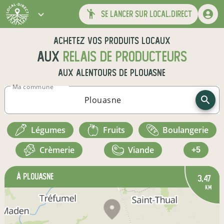
se lancer sur local.direct
Achetez vos produits locaux
aux
relais de producteurs
aux alentours de
Plouasne
Ma commune
légumes
fruits
boulangerie
crèmerie
viande
+5
à Plouasne
3,47
km