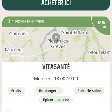
Acheter ici
à Plestin-les-Grèves
12,87
km
Vitasanté
Mercredi
18:00-19:00
fruits
boulangerie
épicerie salée
épicerie sucrée