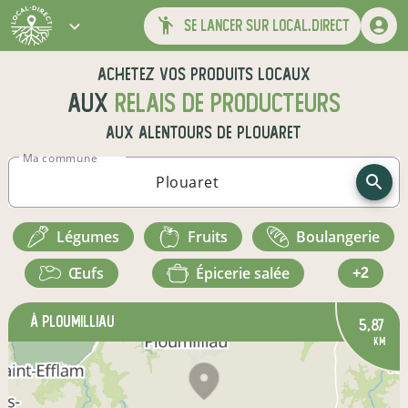
se lancer sur local.direct
Achetez vos produits locaux
aux
relais de producteurs
aux alentours de
Plouaret
Ma commune
légumes
fruits
boulangerie
œufs
épicerie salée
+2
à Ploumilliau
5,87
km