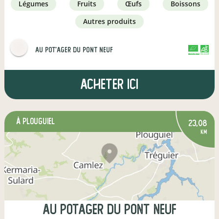
légumes
fruits
œufs
boissons
autres produits
Au Pot'ager Du Pont Neuf
CERTIFIÉ PAR FR-BIO-01
AGRICULTURE FRANCE
Acheter ici
à Plouguiel
23,08
km
Au Potager Du Pont Neuf