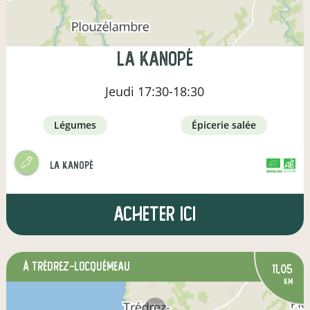
La Kanopé
Jeudi
17:30-18:30
légumes
épicerie salée
La Kanopé
CERTIFIÉ PAR FR-BIO-01
AGRICULTURE FRANCE
Acheter ici
à Trédrez-Locquémeau
11,05
km