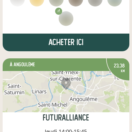
Acheter ici
à Angoulême
23,38
km
Futuralliance
Jeudi
14:00-15:45