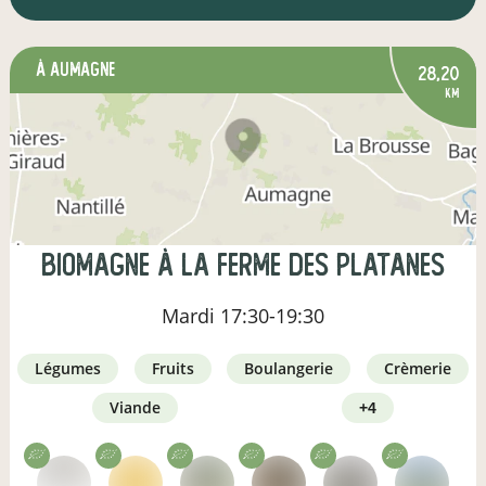
à Aumagne
28,20
km
Biomagne à la ferme des Platanes
Mardi
17:30-19:30
légumes
fruits
boulangerie
crèmerie
viande
+4