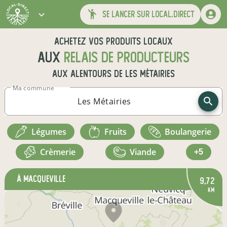
se lancer sur local.direct
Achetez vos produits locaux
aux
relais de producteurs
aux alentours de
Les Métairies
Ma commune
légumes
fruits
boulangerie
crèmerie
viande
+5
à Macqueville
9,72
km