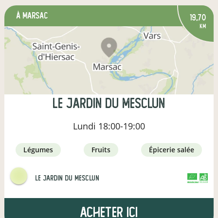
à Marsac
19,70
km
LE jARDIN DU MESCLUN
Lundi
18:00-19:00
légumes
fruits
épicerie salée
Le Jardin Du Mesclun
CERTIFIÉ PAR FR-BIO-12
AGRICULTURE FRANCE
Acheter ici