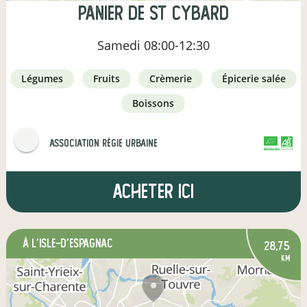
Panier de St Cybard
Samedi
08:00-12:30
légumes
fruits
crèmerie
épicerie salée
boissons
Association Régie Urbaine
CERTIFIÉ PAR FR-BIO-01
AGRICULTURE FRANCE
Acheter ici
à L'Isle-d'Espagnac
28,75
km