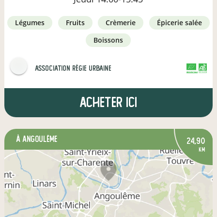
légumes
fruits
crèmerie
épicerie salée
boissons
Association Régie Urbaine
CERTIFIÉ PAR FR-BIO-01
AGRICULTURE FRANCE
Acheter ici
à Angoulême
24,90
km