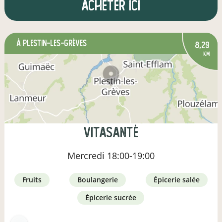
Acheter ici
à Plestin-les-Grèves
8,29
km
Vitasanté
Mercredi
18:00-19:00
fruits
boulangerie
épicerie salée
épicerie sucrée