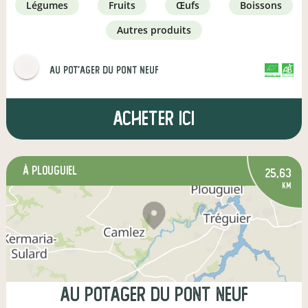
légumes
fruits
œufs
boissons
autres produits
Au Pot'ager Du Pont Neuf
CERTIFIÉ PAR FR-BIO-01
AGRICULTURE FRANCE
Acheter ici
à Plouguiel
25,63
km
Au Potager Du Pont Neuf