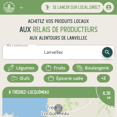
se lancer sur local.direct
Achetez vos produits locaux
aux
relais de producteurs
aux alentours de
Lanvellec
Ma commune
légumes
fruits
boulangerie
œufs
épicerie salée
+2
à Trédrez-Locquémeau
8,36
km