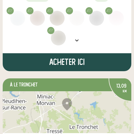
Acheter ici
à Le Tronchet
13,09
km