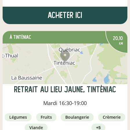
Acheter ici
à Tinténiac
20,10
km
Retrait au Lieu Jaune, Tinténiac
Mardi
16:30-19:00
légumes
fruits
boulangerie
crèmerie
viande
+5