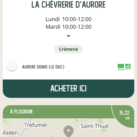
La Chèvrerie d'Aurore
Lundi
10:00-12:00
Mardi
10:00-12:00
crèmerie
aurore donio (le duc)
CERTIFIÉ PAR FR-BIO-13
AGRICULTURE FRANCE
Acheter ici
à Plouasne
15,22
km