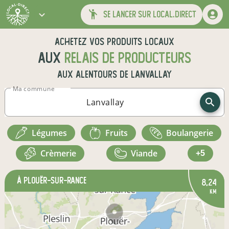
se lancer sur local.direct
Achetez vos produits locaux
aux
relais de producteurs
aux alentours de
Lanvallay
Ma commune
légumes
fruits
boulangerie
crèmerie
viande
+5
à Plouër-sur-Rance
8,24
km