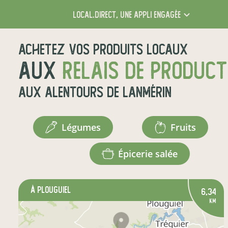
local.direct,
une appli engagée
Achetez vos produits locaux
aux
relais de produc
aux alentours de
Lanmérin
légumes
fruits
épicerie salée
à Plouguiel
6,34
km