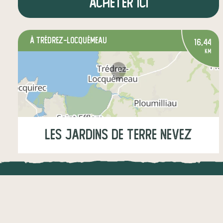
Acheter ici
à Trédrez-Locquémeau
16,44
km
Les Jardins de Terre Nevez
Lundi
16:30-23:00
Jeudi
16:30-23:00
LOCAL.DIRE
Vraiment loca
légumes
fruits
épicerie salée