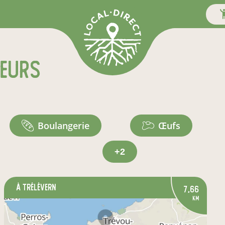
teurs
boulangerie
œufs
+2
à Trélévern
7,66
km