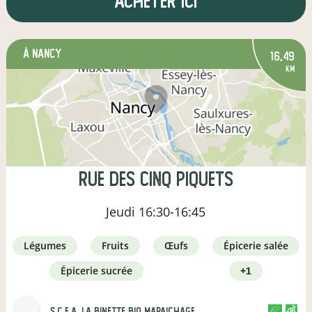
Acheter ici
à Nancy
16,49
km
rue des cinq piquets
Jeudi
16:30-16:45
légumes
fruits
œufs
épicerie salée
épicerie sucrée
+1
s.c.e.a. la binette bio maraichage