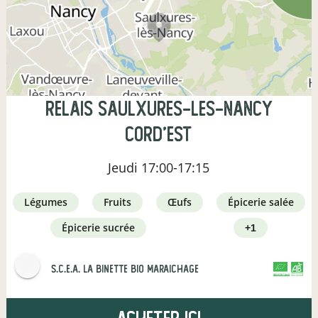
Relais Saulxures-les-Nancy
Cord'Est
Jeudi
17:00-17:15
légumes
fruits
œufs
épicerie salée
épicerie sucrée
+1
s.c.e.a. la binette bio maraichage
CERTIFIÉ PAR FR-BIO-01
AGRICULTURE FRANCE