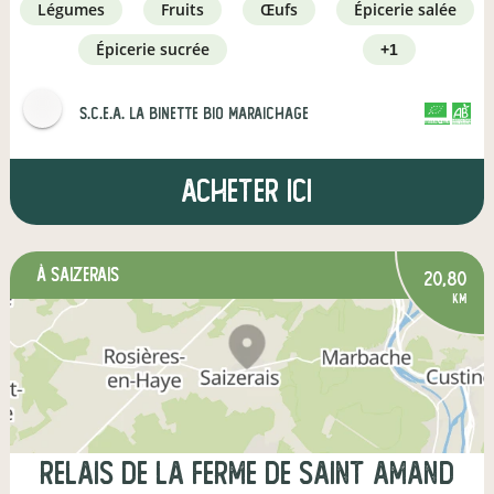
légumes
fruits
œufs
épicerie salée
épicerie sucrée
+1
s.c.e.a. la binette bio maraichage
CERTIFIÉ PAR FR-BIO-01
AGRICULTURE FRANCE
Acheter ici
à Saizerais
20,80
km
Relais de la ferme de saint Amand