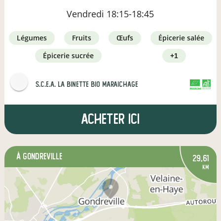
Vendredi
18:15-18:45
légumes
fruits
œufs
épicerie salée
épicerie sucrée
+1
s.c.e.a. la binette bio maraichage
CERTIFIÉ PAR FR-BIO-01
AGRICULTURE FRANCE
Acheter ici
à Gondreville
29,61
km