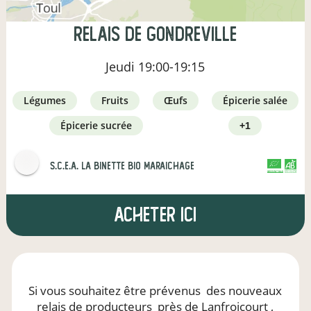
Relais de Gondreville
Jeudi
19:00-19:15
légumes
fruits
œufs
épicerie salée
épicerie sucrée
+1
s.c.e.a. la binette bio maraichage
CERTIFIÉ PAR FR-BIO-01
AGRICULTURE FRANCE
Acheter ici
Si vous souhaitez être prévenus
des nouveaux
relais de producteurs
près de Lanfroicourt
,