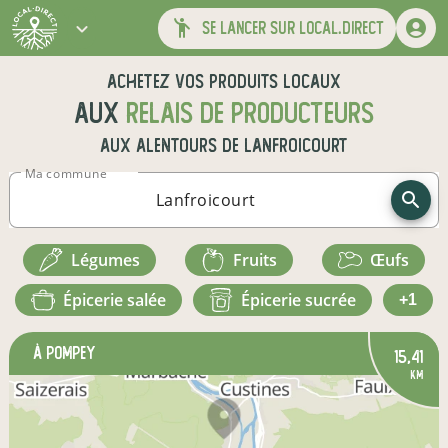
se lancer sur local.direct
Achetez vos produits locaux
aux
relais de producteurs
aux alentours de
Lanfroicourt
Ma commune
légumes
fruits
œufs
épicerie salée
épicerie sucrée
+1
à Pompey
15,41
km