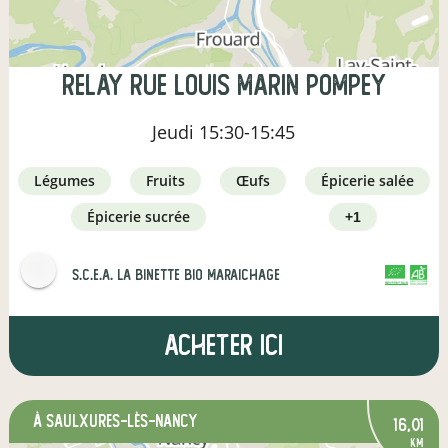
Relay Rue Louis Marin Pompey
Jeudi
15:30-15:45
légumes
fruits
œufs
épicerie salée
épicerie sucrée
+1
s.c.e.a. la binette bio maraichage
CERTIFIÉ PAR FR-BIO-01
AGRICULTURE FRANCE
Acheter ici
à Saulxures-lès-Nancy
16,01
km