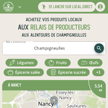
se lancer sur local.direct
Achetez vos produits locaux
aux
relais de producteurs
aux alentours de
Champigneulles
Ma commune
légumes
fruits
œufs
épicerie salée
épicerie sucrée
+1
à Nancy
5,54
km