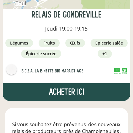
Relais de Gondreville
Jeudi
19:00-19:15
légumes
fruits
œufs
épicerie salée
épicerie sucrée
+1
s.c.e.a. la binette bio maraichage
CERTIFIÉ PAR FR-BIO-01
AGRICULTURE FRANCE
Acheter ici
Si vous souhaitez être prévenus
des nouveaux
relais de producteurs
près de Champigneulles
,