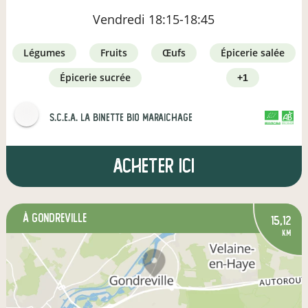
Vendredi
18:15-18:45
légumes
fruits
œufs
épicerie salée
épicerie sucrée
+1
s.c.e.a. la binette bio maraichage
CERTIFIÉ PAR FR-BIO-01
AGRICULTURE FRANCE
Acheter ici
à Gondreville
15,12
km