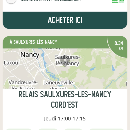
CERTIFIÉ PAR FR-BIO-01
AGRICULTURE FRANCE
Acheter ici
à Saulxures-lès-Nancy
8,34
km
Relais Saulxures-les-Nancy
Cord'Est
Jeudi
17:00-17:15