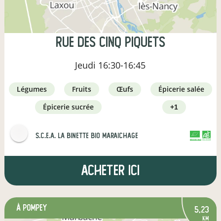
rue des cinq piquets
Jeudi
16:30-16:45
légumes
fruits
œufs
épicerie salée
épicerie sucrée
+1
s.c.e.a. la binette bio maraichage
CERTIFIÉ PAR FR-BIO-01
AGRICULTURE FRANCE
Acheter ici
à Pompey
5,23
km