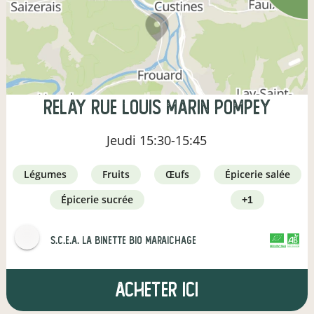
Relay Rue Louis Marin Pompey
Jeudi
15:30-15:45
légumes
fruits
œufs
épicerie salée
épicerie sucrée
+1
s.c.e.a. la binette bio maraichage
CERTIFIÉ PAR FR-BIO-01
AGRICULTURE FRANCE
Acheter ici