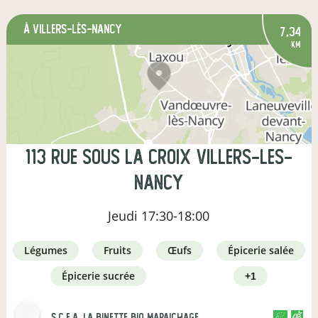
à Villers-lès-Nancy
7,34
km
113 Rue Sous la Croix Villers-les-
Nancy
Jeudi
17:30-18:00
légumes
fruits
œufs
épicerie salée
épicerie sucrée
+1
s.c.e.a. la binette bio maraichage