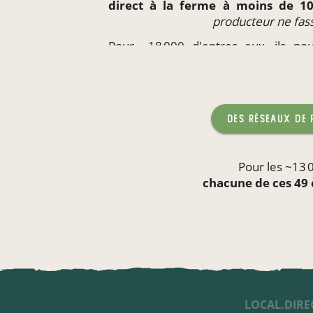
direct à la ferme à moins de 
producteur ne fas
Pour ~18 000 d'entres eux, ils p
produits
directement
sur leur li
enfants,
sans qu'aucun produc
des réseaux de
Pour les ~13 
chacune de ces 49 
LOCAL.DIRE