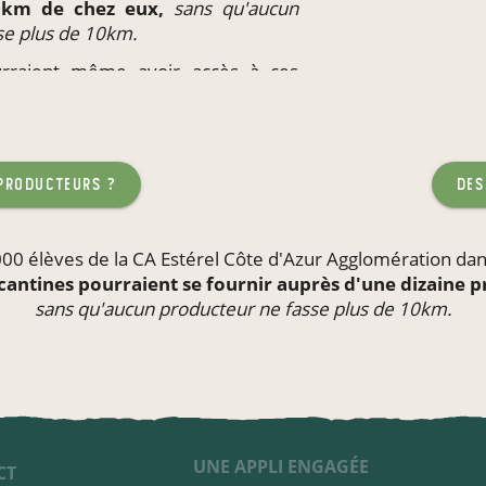
10km de chez eux,
sans qu'aucun
se plus de 10km.
ourraient même avoir accès à ces
eu de travail
ou l'école de leurs
teur ne fasse plus de 10km.
 producteurs ?
des
000 élèves de la CA Estérel Côte d'Azur Agglomération dan
cantines pourraient se fournir auprès d'une dizaine 
sans qu'aucun producteur ne fasse plus de 10km.
UNE APPLI ENGAGÉE
CT