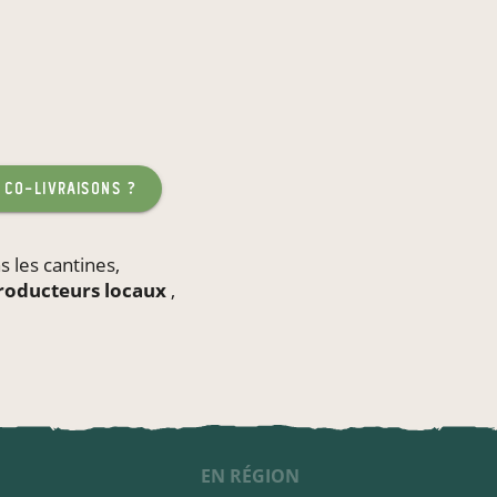
 co-livraisons ?
s les
cantines
,
producteurs locaux
,
EN RÉGION