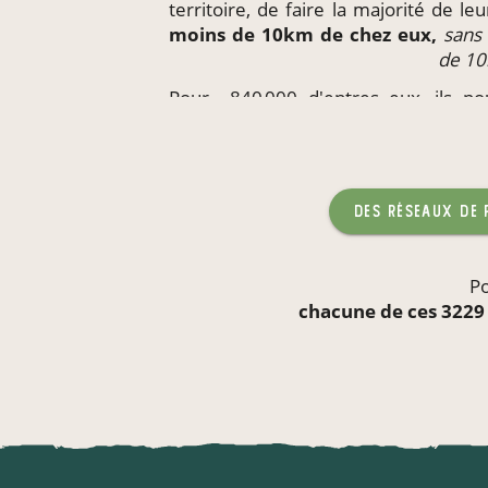
territoire, de faire la majorité de l
moins de 10km de chez eux,
sans
de 1
Pour ~840 000 d'entres eux, ils p
produits
directement
sur leur li
enfants,
sans qu'aucun produc
des réseaux de
Po
chacune de ces 3229 