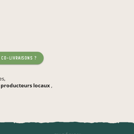
 co-livraisons ?
es
,
e producteurs locaux
,