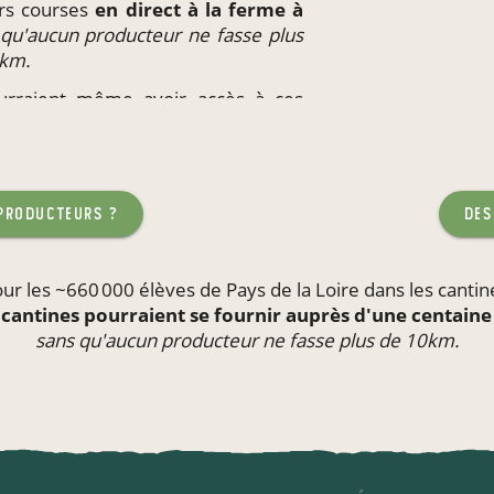
eurs courses
en direct à la ferme à
 qu'aucun producteur ne fasse plus
0km.
ourraient même avoir accès à ces
eu de travail
ou l'école de leurs
teur ne fasse plus de 10km.
 producteurs ?
des
ur les ~660 000 élèves de Pays de la Loire dans les
cantin
cantines pourraient se fournir auprès d'une centain
sans qu'aucun producteur ne fasse plus de 10km.