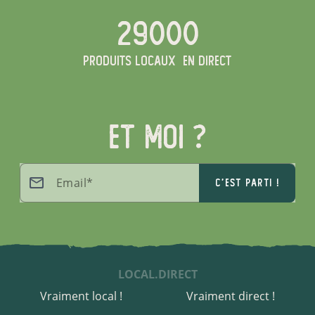
29000
produits locaux
en direct
et moi ?
Email*
c'est parti !
LOCAL.DIRECT
Vraiment local !
Vraiment direct !