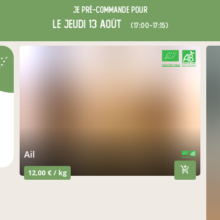
Je
pré-commande
pour
le jeudi 13 août
(17:00-17:15)
CERTIFIÉ PAR FR-BIO-01
AGRICULTURE FRANCE
Ail
CERTIFIÉ PAR FR-BIO-01
AGRICULTURE FRANCE
12,00 € / kg