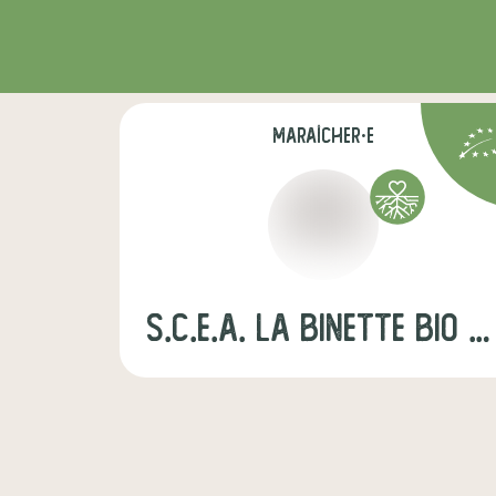
maraîcher·e
s.c.e.a. la binette bio maraichage