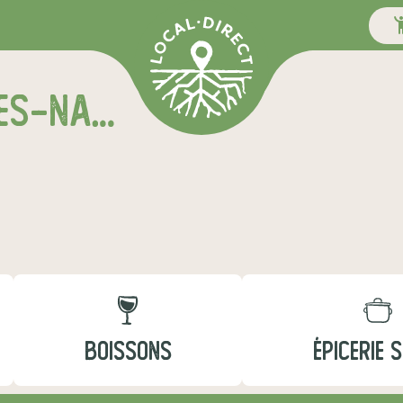
RELAIS SAULXURES-LES-NANCY CORD'EST
BOISSONS
ÉPICERIE 