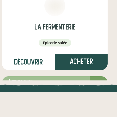
La Fermenterie
épicerie salée
Acheter
Découvrir
à die
(10,3 km)
UNE APPLI ENGAGÉE
éleveur·euse
CT
l !
Une appli à prix libre