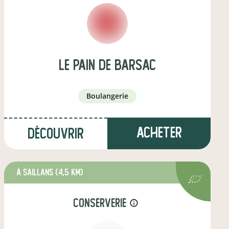
le pain de barsac
boulangerie
Acheter
Découvrir
à Saillans
(4,5 km)
conserverie
info_outline