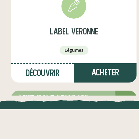
label veronne
légumes
Acheter
Découvrir
à ponet-et-saint-auban
(9,4 km)
éleveur·euse de porcins
LOCAL.DIRE
Vraiment loca