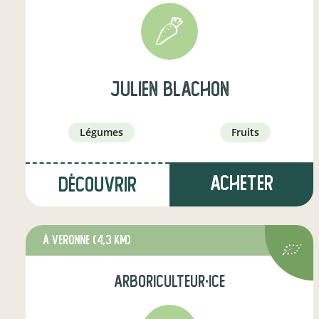
julien blachon
légumes
fruits
Acheter
Découvrir
à veronne
(4,3 km)
arboriculteur·ice