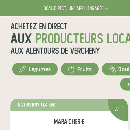
local.direct,
une appli engagée
Achetez en direct
aux
producteurs loc
aux alentours de
Vercheny
légumes
fruits
bou
à Vercheny
(1,4 km)
maraîcher·e