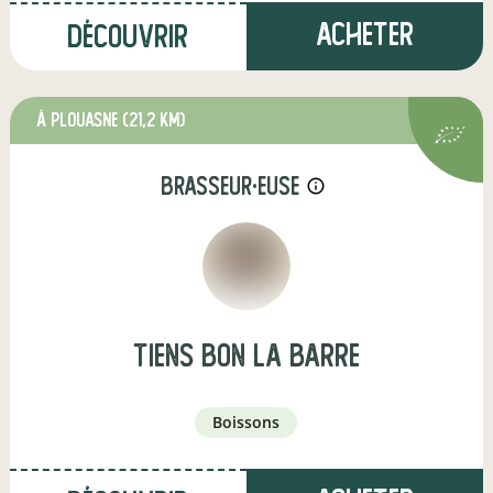
Acheter
Découvrir
à Plouasne
(21,2 km)
brasseur·euse
info_outline
tiens bon la barre
boissons