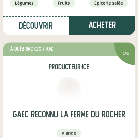
légumes
fruits
épicerie salée
Acheter
Découvrir
à Québriac
(20,7 km)
CAB
producteur·ice
GAEC reconnu la ferme du rocher
viande