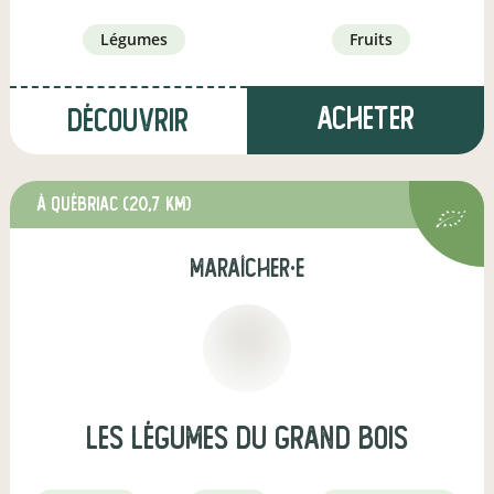
légumes
fruits
Acheter
Découvrir
à Québriac
(20,7 km)
maraîcher·e
Les Légumes du Grand Bois