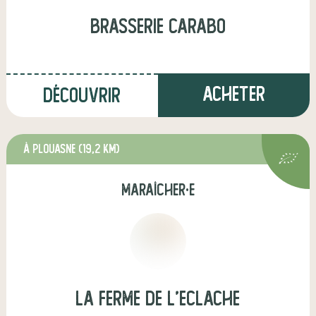
Brasserie Carabo
Acheter
Découvrir
à Plouasne
(19,2 km)
maraîcher·e
La ferme de l'eclache