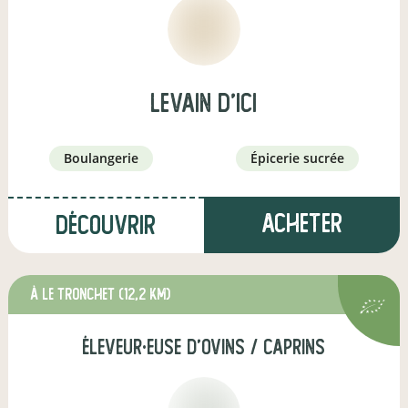
LEVAIN D'ICI
boulangerie
épicerie sucrée
Acheter
Découvrir
à Le Tronchet
(12,2 km)
éleveur·euse d'ovins / caprins