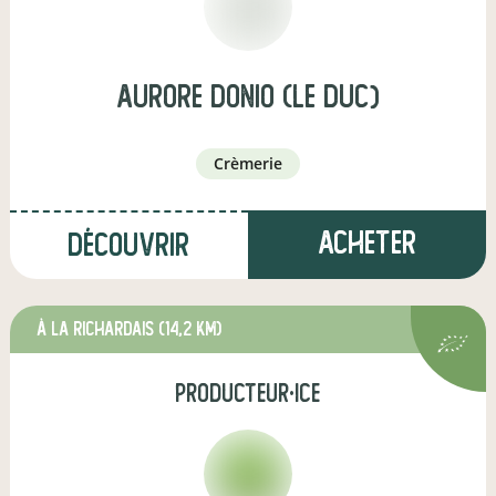
aurore donio (le duc)
crèmerie
Acheter
Découvrir
à La Richardais
(14,2 km)
producteur·ice