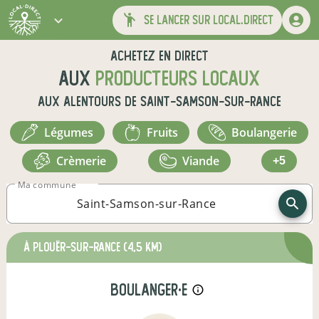
se lancer sur local.direct
Achetez en direct
aux
producteurs locaux
aux alentours de
Saint-Samson-sur-Rance
légumes
fruits
boulangerie
crèmerie
viande
+5
Ma commune
à Plouër-sur-Rance
(4,5 km)
boulanger·e
info_outline