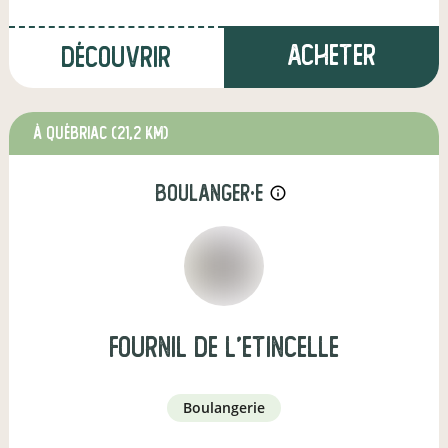
Acheter
Découvrir
à Québriac
(21,2 km)
boulanger·e
info_outline
Fournil de l'Etincelle
boulangerie