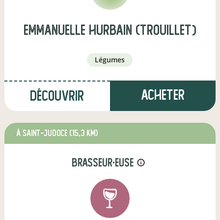
emmanuelle hurbain (trouillet)
légumes
Acheter
Découvrir
à Saint-Judoce
(15,3 km)
brasseur·euse
info_outline