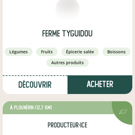
Ferme Tyguidou
légumes
fruits
épicerie salée
boissons
autres produits
Acheter
Découvrir
à Plounérin
(12,7 km)
producteur·ice