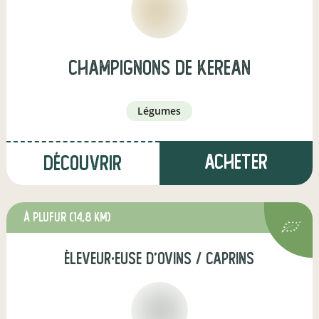
champignons de kerean
légumes
Acheter
Découvrir
à Plufur
(14,8 km)
éleveur·euse d'ovins / caprins