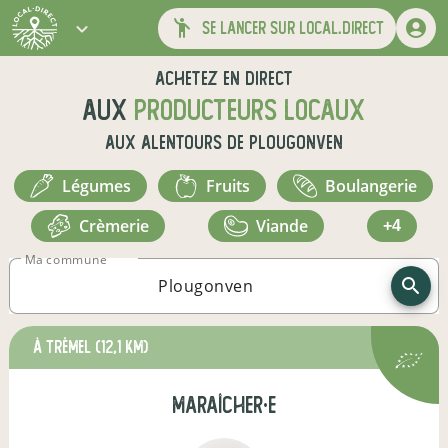
se lancer sur local.direct
Achetez en direct
aux
producteurs locaux
aux alentours de
Plougonven
légumes
fruits
boulangerie
crèmerie
viande
+4
Ma commune
à Trémel
(12,1 km)
maraîcher·e