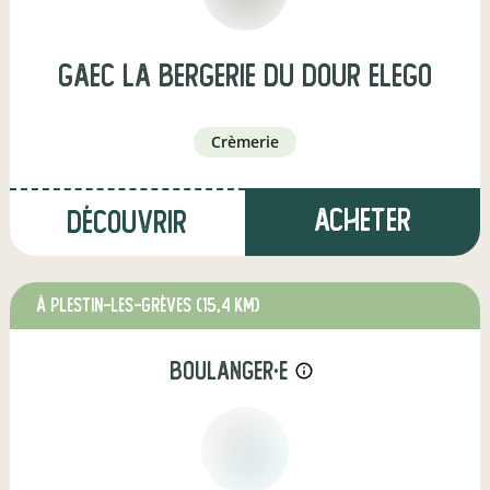
GAEC la bergerie du dour elego
crèmerie
Acheter
Découvrir
à Plestin-les-Grèves
(15,4 km)
boulanger·e
info_outline