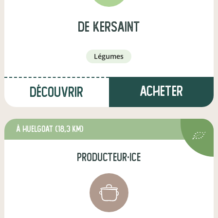
de kersaint
légumes
Acheter
Découvrir
à Huelgoat
(18,3 km)
producteur·ice