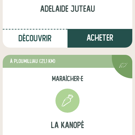
adelaide juteau
Acheter
Découvrir
à Ploumilliau
(21,1 km)
maraîcher·e
La Kanopé