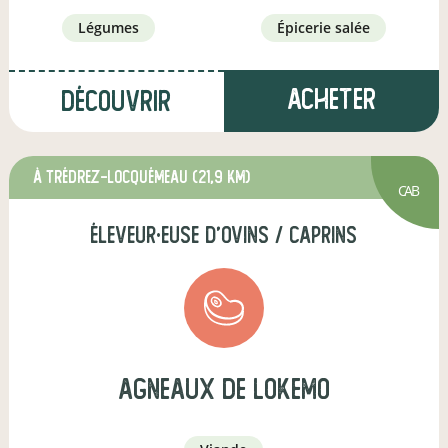
légumes
épicerie salée
Acheter
Découvrir
à Trédrez-Locquémeau
(21,9 km)
CAB
éleveur·euse d'ovins / caprins
Agneaux de Lokemo