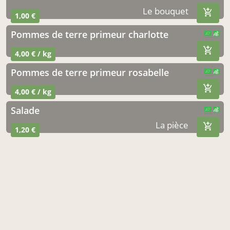
Le bouquet
1,00 €
pommes de terre primeur charlotte
CERTIFIÉ PAR FR-BIO-01
AGRICULTURE FRANCE
4,00 € / kg
pommes de terre primeur rosabelle
CERTIFIÉ PAR FR-BIO-01
AGRICULTURE FRANCE
4,00 € / kg
salade
CERTIFIÉ PAR FR-BIO-01
AGRICULTURE FRANCE
La pièce
1,20 €