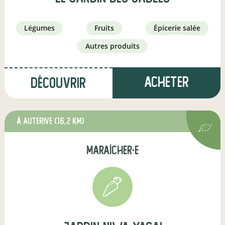
légumes
fruits
épicerie salée
autres produits
Acheter
Découvrir
à Auterive
(16,2 km)
maraîcher·e