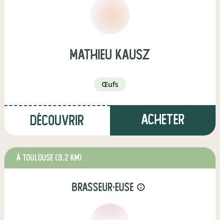
mathieu kausz
œufs
Acheter
Découvrir
à Toulouse
(9,2 km)
brasseur·euse
info_outline