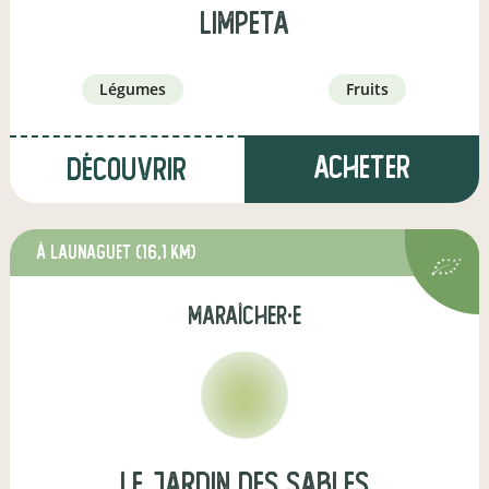
Limpeta
légumes
fruits
Acheter
Découvrir
à Launaguet
(16,1 km)
maraîcher·e
Le jardin des Sables