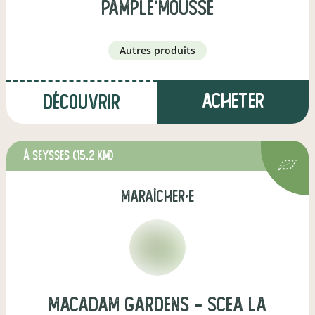
Pample'Mousse
autres produits
Acheter
Découvrir
à Seysses
(15,2 km)
maraîcher·e
Macadam Gardens - SCEA La