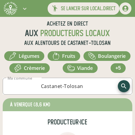
se lancer sur local.direct
Achetez en direct
aux
producteurs locaux
aux alentours de
Castanet-Tolosan
légumes
fruits
boulangerie
crèmerie
viande
+5
Ma commune
à Venerque
(8,6 km)
producteur·ice