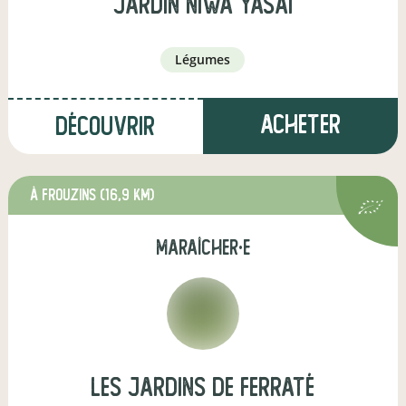
JARDIN NIWA YASAI
légumes
Acheter
Découvrir
à FROUZINS
(16,9 km)
maraîcher·e
Les Jardins de Ferraté