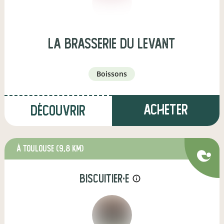
la brasserie du levant
boissons
Acheter
Découvrir
à Toulouse
(9,8 km)
biscuitier·e
info_outline