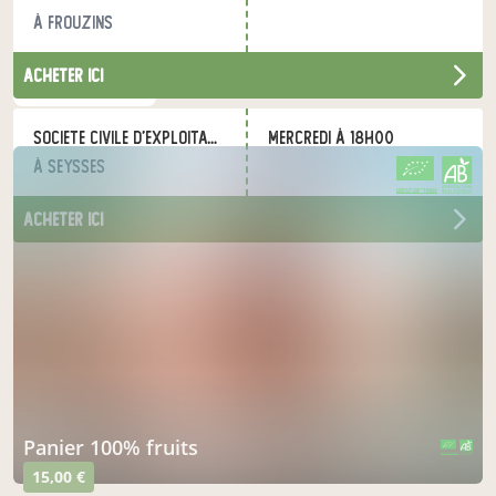
pain, fromage...).
à Frouzins
acheter ici
nos produits
societe civile d'exploitation agricole la limpeta
mercredi à 18h00
à Seysses
CERTIFIÉ PAR FR-BIO-01
AGRICULTURE FRANCE
acheter ici
panier 100% fruits
CERTIFIÉ PAR FR-BIO-01
AGRICULTURE FRANCE
15,00 €