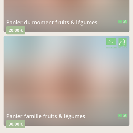
panier du moment fruits & légumes
CERTIFIÉ PAR FR-BIO-01
AGRICULTURE FRANCE
20,00 €
CERTIFIÉ PAR FR-BIO-01
AGRICULTURE FRANCE
panier famille fruits & légumes
CERTIFIÉ PAR FR-BIO-01
AGRICULTURE FRANCE
30,00 €