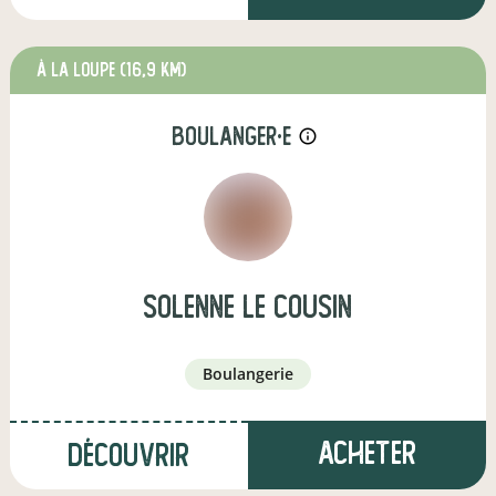
à La Loupe
(16,9 km)
boulanger·e
info_outline
solenne le cousin
boulangerie
Acheter
Découvrir