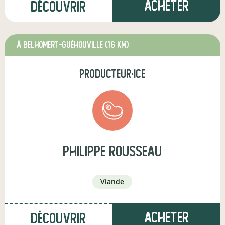
Acheter
Découvrir
à Belhomert-Guéhouville
(16 km)
producteur·ice
philippe rousseau
viande
Acheter
Découvrir