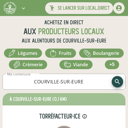
se lancer sur local.direct
Achetez en direct
aux
producteurs locaux
aux alentours de
COURVILLE-SUR-EURE
légumes
fruits
boulangerie
crèmerie
viande
+5
Ma commune
à COURVILLE-SUR-EURE
(0,1 km)
torréfacteur·ice
info_outline