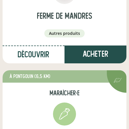
ferme de mandres
autres produits
Acheter
Découvrir
à Pontgouin
(6,5 km)
maraîcher·e