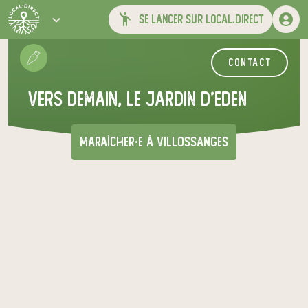
se lancer sur local.direct
contact
veRs deMain, Le Jardin d'Eden
maraîcher·e
à Villossanges