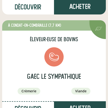
Acheter
Découvrir
à Condat-en-Combraille
(7,7 km)
éleveur·euse de bovins
GAEC le Sympathique
crèmerie
viande