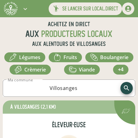
se lancer sur local.direct
Achetez en direct
aux
producteurs locaux
aux alentours de
Villosanges
légumes
fruits
boulangerie
crèmerie
viande
+4
Ma commune
à Villosanges
(2,1 km)
éleveur·euse