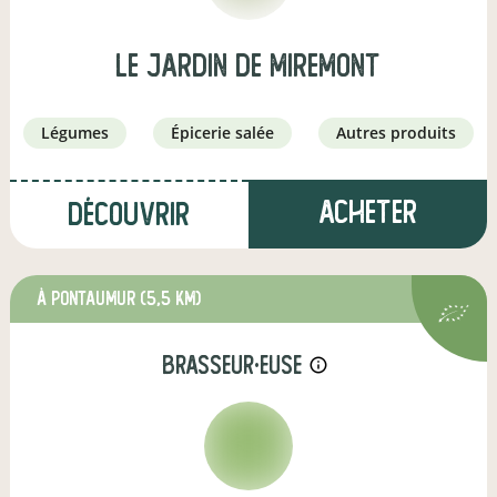
Le jardin de Miremont
légumes
épicerie salée
autres produits
Acheter
Découvrir
à Pontaumur
(5,5 km)
brasseur·euse
info_outline