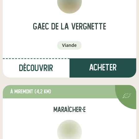
gaec de la vergnette
viande
Acheter
Découvrir
à Miremont
(4,2 km)
maraîcher·e