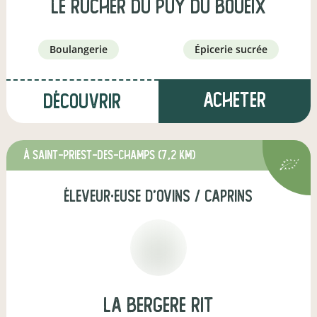
Le Rucher du Puy du Boueix
boulangerie
épicerie sucrée
Acheter
Découvrir
à Saint-Priest-des-Champs
(7,2 km)
éleveur·euse d'ovins / caprins
LA BERGERE RIT