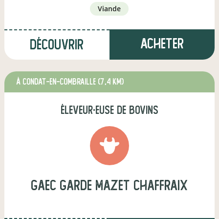
viande
Acheter
Découvrir
à Condat-en-Combraille
(7,4 km)
éleveur·euse de bovins
gaec garde mazet chaffraix