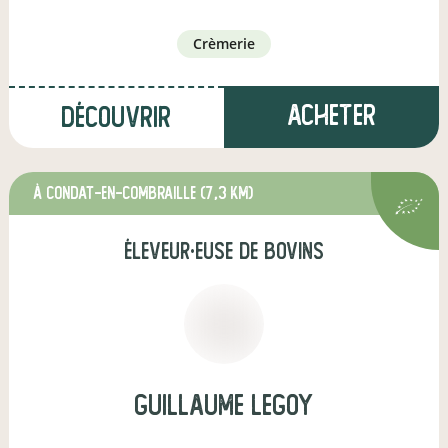
crèmerie
Acheter
Découvrir
à Condat-en-Combraille
(7,3 km)
éleveur·euse de bovins
guillaume legoy