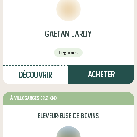
gaetan lardy
légumes
Acheter
Découvrir
à Villosanges
(2,2 km)
éleveur·euse de bovins