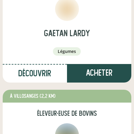
gaetan lardy
légumes
Acheter
Découvrir
à Villosanges
(2,2 km)
éleveur·euse de bovins