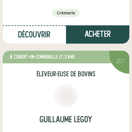
crèmerie
Acheter
Découvrir
à Condat-en-Combraille
(7,3 km)
éleveur·euse de bovins
guillaume legoy