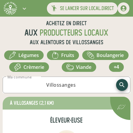
se lancer sur local.direct
Achetez en direct
aux
producteurs locaux
aux alentours de
Villossanges
légumes
fruits
boulangerie
crèmerie
viande
+4
Ma commune
à Villosanges
(2,1 km)
éleveur·euse