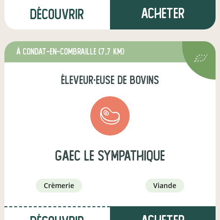
Acheter
Découvrir
à Condat-en-Combraille
(7,7 km)
éleveur·euse de bovins
GAEC le Sympathique
crèmerie
viande