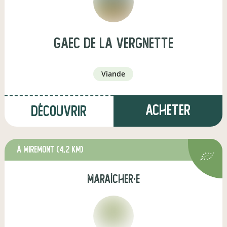
gaec de la vergnette
viande
Acheter
Découvrir
à Miremont
(4,2 km)
maraîcher·e