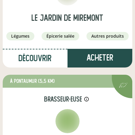
Le jardin de Miremont
légumes
épicerie salée
autres produits
Acheter
Découvrir
à Pontaumur
(5,5 km)
brasseur·euse
info_outline