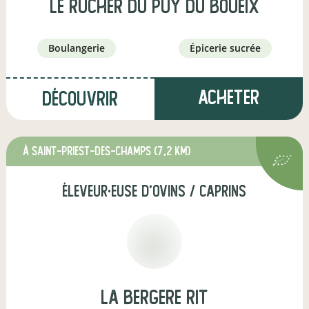
Le Rucher du Puy du Boueix
boulangerie
épicerie sucrée
Acheter
Découvrir
à Saint-Priest-des-Champs
(7,2 km)
éleveur·euse d'ovins / caprins
LA BERGERE RIT