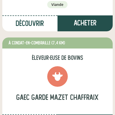
viande
Acheter
Découvrir
à Condat-en-Combraille
(7,4 km)
éleveur·euse de bovins
gaec garde mazet chaffraix