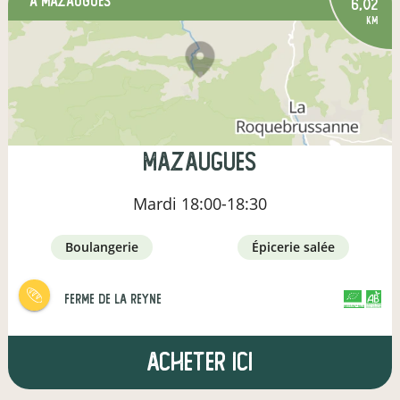
à Mazaugues
6,02
km
Mazaugues
Mardi
18:00-18:30
boulangerie
épicerie salée
Ferme de la Reyne
CERTIFIÉ PAR FR-BIO-15
AGRICULTURE FRANCE
Acheter ici