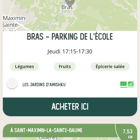
Bras - parking de l'école
Jeudi
17:15-17:30
légumes
fruits
épicerie salée
Les jardins d'Amishku
CERTIFIÉ PAR FR-BIO-09
AGRICULTURE FRANCE
Acheter ici
à Saint-Maximin-la-Sainte-Baume
7,53
km