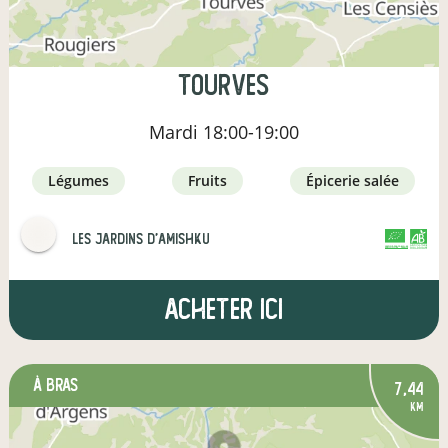
Tourves
Mardi
18:00-19:00
légumes
fruits
épicerie salée
Les jardins d'Amishku
CERTIFIÉ PAR FR-BIO-09
AGRICULTURE FRANCE
Acheter ici
à Bras
7,44
km