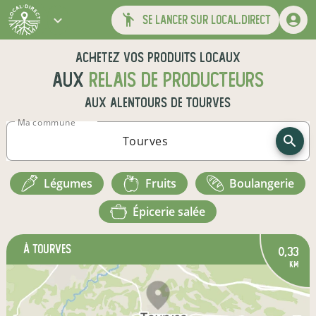
se lancer sur local.direct
Achetez vos produits locaux
aux
relais de producteurs
aux alentours de
Tourves
Ma commune
légumes
fruits
boulangerie
épicerie salée
à Tourves
0,33
km