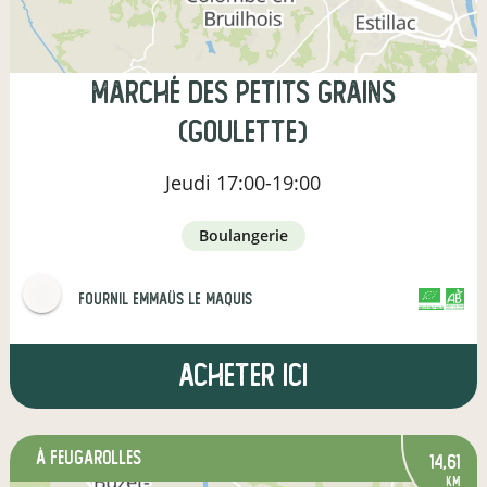
Marché des Petits Grains
(Goulette)
Jeudi
17:00-19:00
boulangerie
Fournil Emmaüs Le Maquis
CERTIFIÉ PAR FR-BIO-01
AGRICULTURE FRANCE
Acheter ici
à Feugarolles
14,61
km