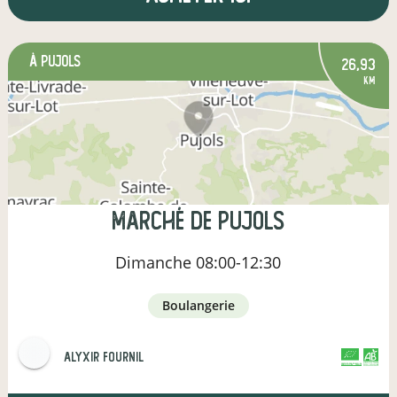
à Pujols
26,93
km
Marché de Pujols
Dimanche
08:00-12:30
boulangerie
Alyxir Fournil
CERTIFIÉ PAR FR-BIO-16
AGRICULTURE FRANCE