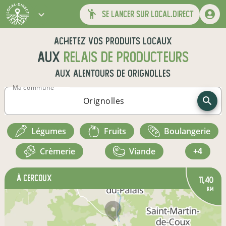
se lancer sur local.direct
Achetez vos produits locaux
aux
relais de producteurs
aux alentours de
Orignolles
Ma commune
légumes
fruits
boulangerie
crèmerie
viande
+4
à Cercoux
11,40
km