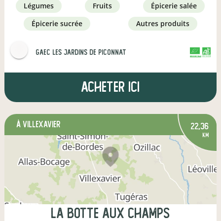
légumes
fruits
épicerie salée
épicerie sucrée
autres produits
GAEC Les Jardins de Piconnat
CERTIFIÉ PAR FR-BIO-01
AGRICULTURE FRANCE
Acheter ici
à Villexavier
22,36
km
LA BOTTE AUX CHAMPS