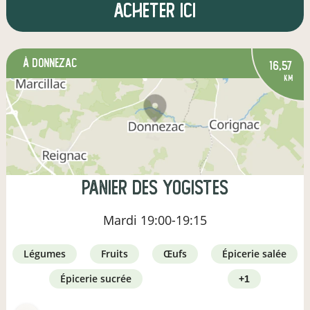
Acheter ici
à Donnezac
16,57
km
Panier des yogistes
Mardi
19:00-19:15
légumes
fruits
œufs
épicerie salée
épicerie sucrée
+1