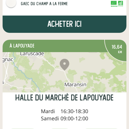
gaec du champ a la ferme
CERTIFIÉ PAR FR-BIO-16
AGRICULTURE FRANCE
Acheter ici
à Lapouyade
16,64
km
Halle du marché de Lapouyade
Mardi
16:30-18:30
Samedi
09:00-12:00