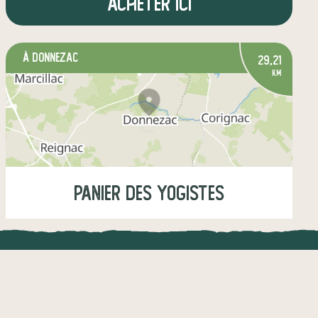
Acheter ici
à Donnezac
29,21
km
Panier des yogistes
Mardi
19:00-19:15
UNE APPLI ENGAGÉE
CT
légumes
fruits
œufs
épicerie salée
l !
Une appli à prix libre
épicerie sucrée
+1