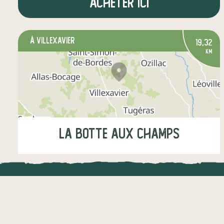
Acheter ici
à Villexavier
19,32
km
LA BOTTE AUX CHAMPS
Mercredi
15:00-17:00
Samedi
09:00-12:00
LOCAL.DIRE
légumes
fruits
boulangerie
Vraiment loca