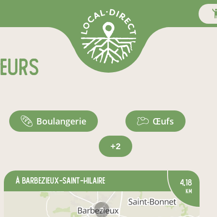
teurs
boulangerie
œufs
+2
à Barbezieux-Saint-Hilaire
4,18
km