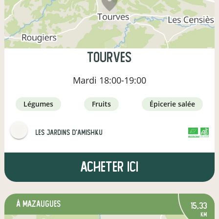
Tourves
Mardi
18:00-19:00
légumes
fruits
épicerie salée
Les jardins d'Amishku
CERTIFIÉ PAR FR-BIO-09
AGRICULTURE FRANCE
Acheter ici
à Mazaugues
15,33
km