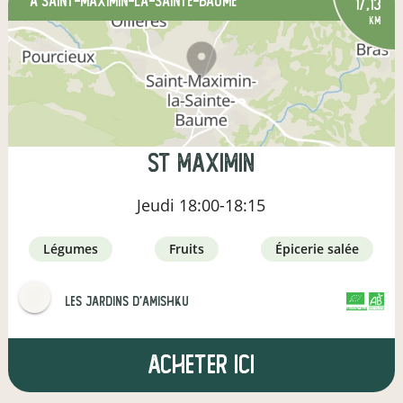
à Saint-Maximin-la-Sainte-Baume
17,13
km
St maximin
Jeudi
18:00-18:15
légumes
fruits
épicerie salée
Les jardins d'Amishku
CERTIFIÉ PAR FR-BIO-09
AGRICULTURE FRANCE
Acheter ici