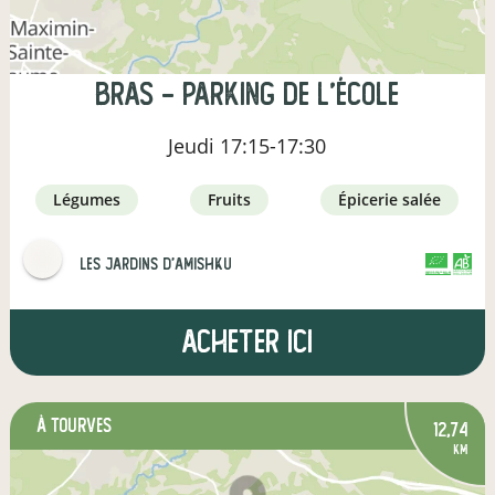
Bras - parking de l'école
Jeudi
17:15-17:30
légumes
fruits
épicerie salée
Les jardins d'Amishku
CERTIFIÉ PAR FR-BIO-09
AGRICULTURE FRANCE
Acheter ici
à Tourves
12,74
km