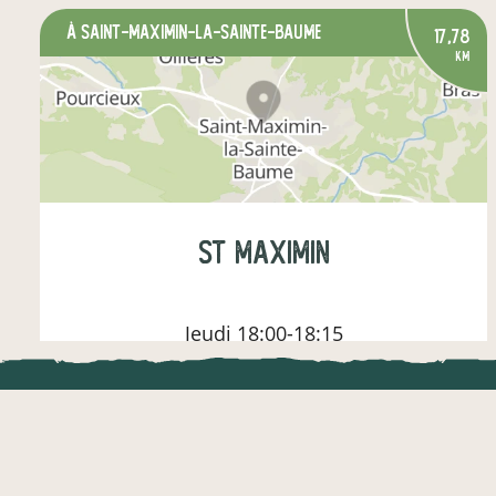
à Saint-Maximin-la-Sainte-Baume
17,78
km
St maximin
Jeudi
18:00-18:15
LOCAL.DIRE
légumes
fruits
épicerie salée
Vraiment loca