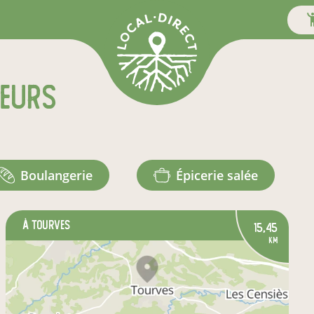
teurs
boulangerie
épicerie salée
à Tourves
15,45
km