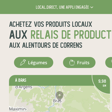
local.direct,
une appli engagée
Achetez vos produits locaux
aux
relais de produc
aux alentours de
Correns
légumes
fruits
à Bras
9,98
km