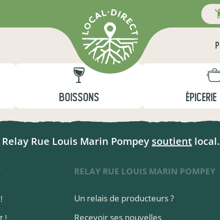
P
BOISSONS
ÉPICERIE
Relay Rue Louis Marin Pompey
soutient
local.
RELAY RUE LOUIS MARIN POMPEY
T
Un relais de producteurs ?
!
Recevoir ses nouvelles
 !