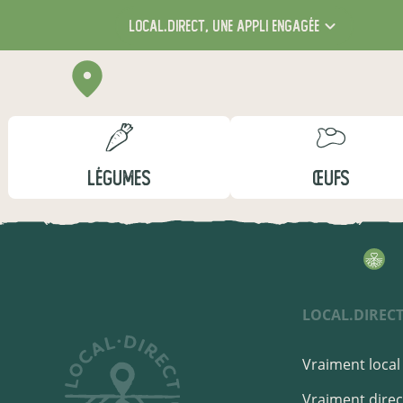
local.direct,
une appli engagée
LÉGUMES
ŒUFS
LOCAL.DIREC
Vraiment local 
Vraiment direct