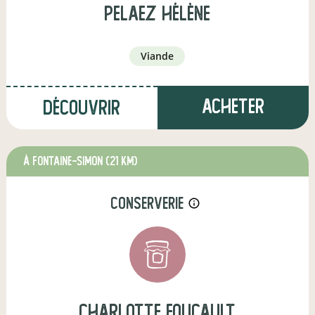
PELAEZ Hélène
viande
Acheter
Découvrir
à Fontaine-Simon
(21 km)
conserverie
info_outline
charlotte foucault