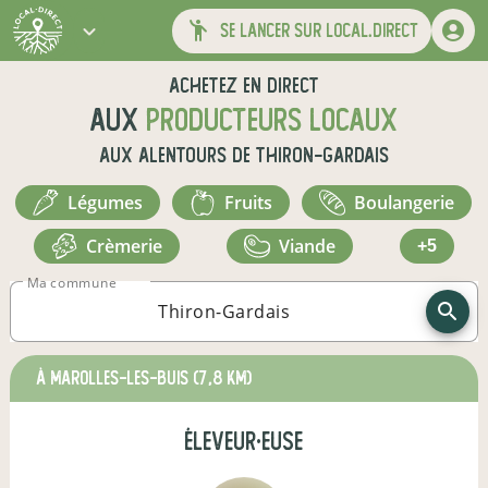
se lancer sur local.direct
Achetez en direct
aux
producteurs locaux
aux alentours de
Thiron-Gardais
légumes
fruits
boulangerie
crèmerie
viande
+5
Ma commune
à Marolles-les-Buis
(7,8 km)
éleveur·euse