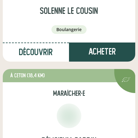
solenne le cousin
boulangerie
Acheter
Découvrir
à Ceton
(18,4 km)
maraîcher·e