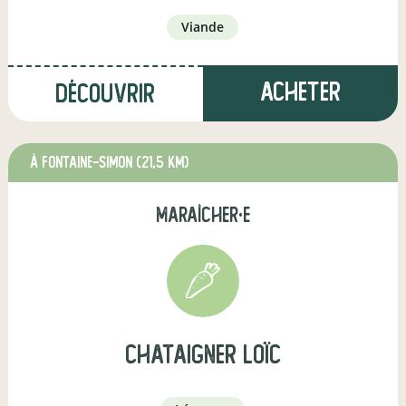
viande
Acheter
Découvrir
à Fontaine-Simon
(21,5 km)
maraîcher·e
Chataigner Loïc