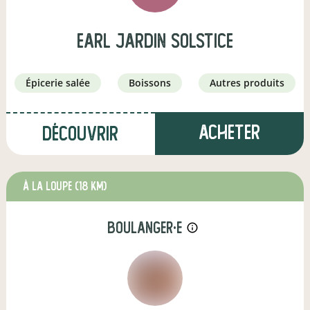
earl jardin solstice
épicerie salée
boissons
autres produits
Acheter
Découvrir
à La Loupe
(18 km)
boulanger·e
info_outline