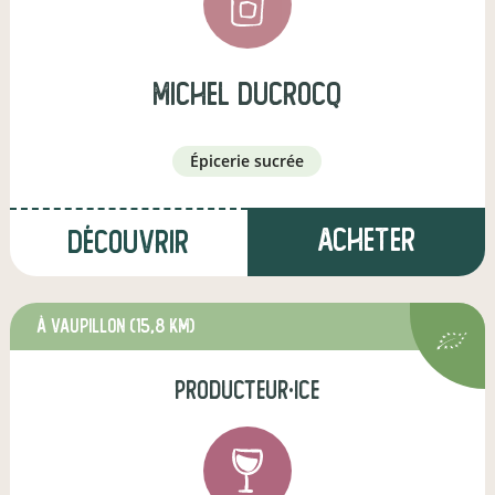
michel ducrocq
épicerie sucrée
Acheter
Découvrir
à Vaupillon
(15,8 km)
producteur·ice